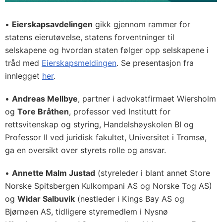
•
Eierskapsavdelingen
gikk gjennom rammer for
statens eierutøvelse, statens forventninger til
selskapene og hvordan staten følger opp selskapene i
tråd med
Eierskapsmeldingen
. Se presentasjon fra
innlegget
her
.
•
Andreas Mellbye
, partner i advokatfirmaet Wiersholm
og
Tore Bråthen
, professor ved Institutt for
rettsvitenskap og styring, Handelshøyskolen BI og
Professor II ved juridisk fakultet, Universitet i Tromsø,
ga en oversikt over styrets rolle og ansvar.
•
Annette Malm Justad
(styreleder i blant annet Store
Norske Spitsbergen Kulkompani AS og Norske Tog AS)
og
Widar Salbuvik
(nestleder i Kings Bay AS og
Bjørnøen AS, tidligere styremedlem i Nysnø