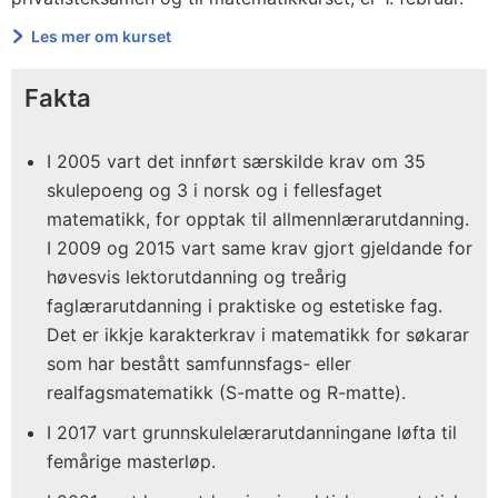
Les mer om kurset
Fakta
I 2005 vart det innført særskilde krav om 35
skulepoeng og 3 i norsk og i fellesfaget
matematikk, for opptak til allmennlærarutdanning.
I 2009 og 2015 vart same krav gjort gjeldande for
høvesvis lektorutdanning og treårig
faglærarutdanning i praktiske og estetiske fag.
Det er ikkje karakterkrav i matematikk for søkarar
som har bestått samfunnsfags- eller
realfagsmatematikk (S-matte og R-matte).
I 2017 vart grunnskulelærarutdanningane løfta til
femårige masterløp.