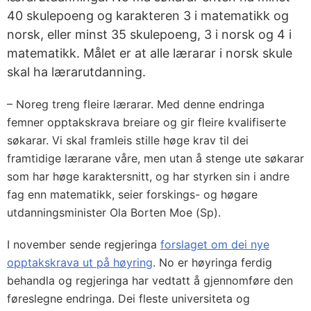
40 skulepoeng og karakteren 3 i matematikk og
norsk, eller minst 35 skulepoeng, 3 i norsk og 4 i
matematikk. Målet er at alle lærarar i norsk skule
skal ha lærarutdanning.
– Noreg treng fleire lærarar. Med denne endringa
femner opptakskrava breiare og gir fleire kvalifiserte
søkarar. Vi skal framleis stille høge krav til dei
framtidige lærarane våre, men utan å stenge ute søkarar
som har høge karaktersnitt, og har styrken sin i andre
fag enn matematikk, seier forskings- og høgare
utdanningsminister Ola Borten Moe (Sp).
I november sende regjeringa
forslaget om dei nye
opptakskrava ut på høyring
. No er høyringa ferdig
behandla og regjeringa har vedtatt å gjennomføre den
føreslegne endringa. Dei fleste universiteta og