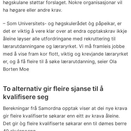
høgskulane støttar forslaget. Nokre organisasjonar vil
ha høgare eller andre krav.
– Som Universitets- og høgskulerådet òg påpeikar, er
det er viktig å vere klar over at endra opptakskrav ikkje
åleine løyser alle utfordringane med rekruttering til
lærarutdanningane og læraryrket. Vi må framleis jobbe
med å vise fram kor flott, viktig og krevjande læraryrket
er, og å få fleire til å søke lærarutdanning, seier Ola
Borten Moe
To alternativ gir fleire sjanse til å
kvalifisere seg
Berekningar frå Samordna opptak viser at dei nye krava
gir fleire kvalifiserte søkarar enn eitt av krava åleine.
Det gir òg fleire kvalifiserte søkarar enn til dømes berre