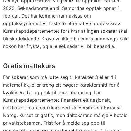
Dei nye opptakskrava vil gjelde frå opptaket hausten
2022. Søknadsportalen til Samordna opptak opnar 1.
februar. Det har komme fram uvisse om
opptakssystemet vil takle to alternative opptakskrav.
Kunnskapsdepartementet forsikrar at ingen søkarar skal
bli skadelidande. Krava vil ikkje bli endra undervegs, slik
nokon har frykta, og alle søknadar vil bli behandla.
Gratis mattekurs
For søkarar som må løfte seg til karakter 3 eller 4 i
matematikk, eller treng eit høgare karaktersnitt for å
kvalifisere for opptak til lærarutdanning, har
Kunnskapsdepartementet finansiert eit nasjonalt,
nettbasert matematikkurs ved Universitetet i Søraust-
Noreg. Kurset er gratis, men deltakarane må sjølv betale
privatisteksamen. Frist for å melde seg opp til
privatisteksamen og til matematikkurset, er 1. februar.