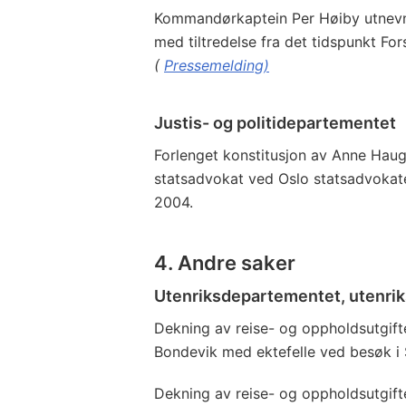
Kommandørkaptein Per Høiby utnevne
med tiltredelse fra det tidspunkt F
(
Pressemelding)
Justis- og politidepartementet
Forlenget konstitusjon av Anne Hau
statsadvokat ved Oslo statsadvokat
2004.
4. Andre saker
Utenriksdepartementet, utenri
Dekning av reise- og oppholdsutgifte
Bondevik med ektefelle ved besøk i 
Dekning av reise- og oppholdsutgifte