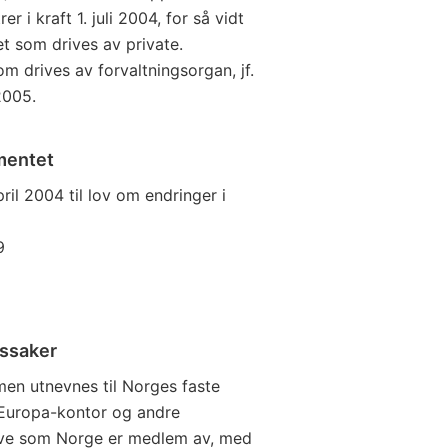
er i kraft 1. juli 2004, for så vidt
t som drives av private.
 drives av forvaltningsorgan, jf.
 2005.
mentet
ril 2004 til lov om endringer i
9
kssaker
en utnevnes til Norges faste
 Europa-kontor og andre
nève som Norge er medlem av, med