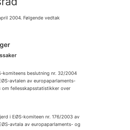
sråd
 april 2004. Følgende vedtak
nger
kssaker
-komiteens beslutning nr. 32/2004
EØS-avtalen av europaparlaments-
 om fellesskapsstatistikker over
jerd i EØS-komiteen nr. 176/2003 av
EØS-avtala av europaparlaments- og