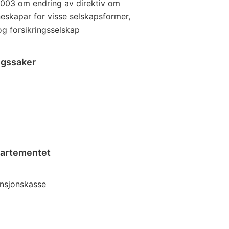
 2003 om endring av direktiv om
eskapar for visse selskapsformer,
og forsikringsselskap
ngssaker
partementet
ensjonskasse