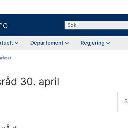
no
Søk
ktuelt
Departement
Regjering
tsrådet
sråd 30. april
S