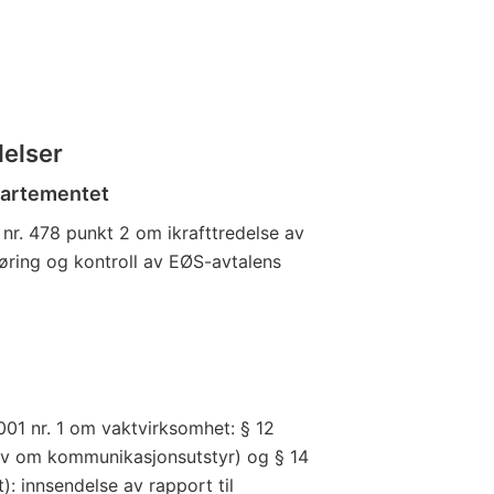
delser
partementet
nr. 478 punkt 2 om ikrafttredelse av
øring og kontroll av EØS-avtalens
001 nr. 1 om vaktvirksomhet: § 12
(krav om kommunikasjonsutstyr) og § 14
): innsendelse av rapport til