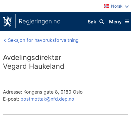
Norsk
Regjeringen.no
Søk
Meny
Seksjon for havbruksforvaltning
Avdelingsdirektør
Vegard Haukeland
Adresse:
Kongens gate 8,
0180
Oslo
E-post:
postmottak@nfd.dep.no