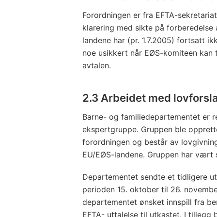
Forordningen er fra EFTA-sekretaria
klarering med sikte på forberedelse 
landene har (pr. 1.7.2005) fortsatt ikk
noe usikkert når EØS-komiteen kan 
avtalen.
2.3 Arbeidet med lovforsl
Barne- og familiedepartementet er 
ekspertgruppe. Gruppen ble opprette
forordningen og består av lovgivni
EU/EØS-landene. Gruppen har vært sam
Departementet sendte et tidligere utk
perioden 15. oktober til 26. novemb
departementet ønsket innspill fra berø
EFTA- uttalelse til utkastet. I tilleg