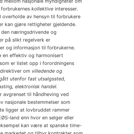
id mellom nasjonale myndigheter om
 forbrukernes
kollektive
interesser.
l overholde av hensyn til forbrukere
r kan gjøre rettigheter gjeldende.
m den næringsdrivende og
 på slikt regelverk er
er og informasjon til forbrukerne.
e en effektiv og harmonisert
som er listet opp i forordningens
 direktiver om
villedende og
gått utenfor fast utsalgssted,
asting, elektronisk handel
.
 avgrenset til håndheving ved
v nasjonale bestemmelser som
tte ligger at lovbruddet rammer
EØS-land enn hvor en selger eller
k eksempel kan være at spanske time-
ke markedet og tilbyr kontrakter som