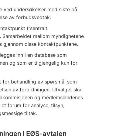
e ved undersøkelser med sikte på
gelse av forbudsvedtak.
ntaktpunkt (”sentralt
nd. Samarbeidet mellom myndighetene
s gjennom disse kontaktpunktene.
legges inn i en database som
en og som er tilgjengelig kun for
et for behandling av spørsmål som
lsen av forordningen. Utvalget skal
opakommisjonen og medlemslandenes
t forum for analyse, tilsyn,
smessige tiltak.
ningen i EØS-avtalen