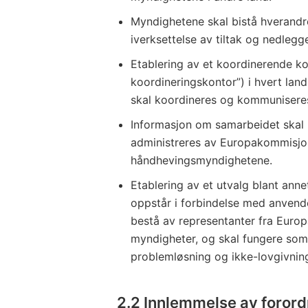
Myndighetene skal bistå hverandr
iverksettelse av tiltak og nedleg
Etablering av et koordinerende ko
koordineringskontor”) i hvert la
skal koordineres og kommunisere
Informasjon om samarbeidet skal 
administreres av Europakommisjon
håndhevingsmyndighetene.
Etablering av et utvalg blant ann
oppstår i forbindelse med anvende
bestå av representanter fra Eur
myndigheter, og skal fungere som e
problemløsning og ikke-lovgivning
2.2 Innlemmelse av forord