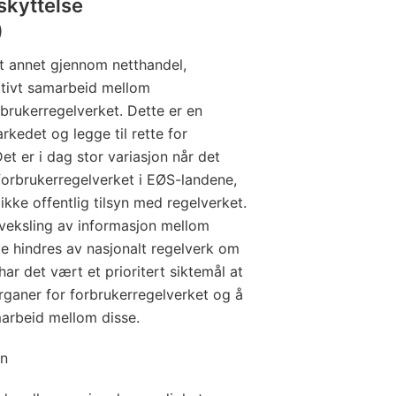
skyttelse
)
t annet gjennom netthandel,
ktivt samarbeid mellom
rukerregelverket. Dette er en
arkedet og legge til rette for
t er i dag stor variasjon når det
forbrukerregelverket i EØS-landene,
 ikke offentlig tilsyn med regelverket.
veksling av informasjon mellom
fte hindres av nasjonalt regelverk om
ar det vært et prioritert siktemål at
rganer for forbrukerregelverket og å
marbeid mellom disse.
en