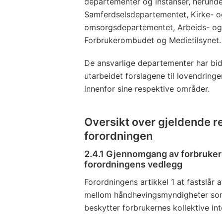
departementer og instanser, herunde
Samferdselsdepartementet, Kirke- o
omsorgsdepartementet, Arbeids- og
Forbrukerombudet og Medietilsynet.
De ansvarlige departementer har bid
utarbeidet forslagene til lovendringe
innenfor sine respektive områder.
Oversikt over gjeldende ret
forordningen
2.4.1 Gjennomgang av forbruker
forordningens vedlegg
Forordningens artikkel 1 at fastslår 
mellom håndhevingsmyndigheter som
beskytter forbrukernes kollektive int