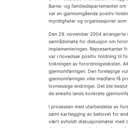
Barne- og familiedepartementet om 
var en gjennomgående positiv holdning
myndigheter og organisasjoner som u
Den 29. november 2004 arrangerte 
samrådsmøte for diskusjon om foror
implementeringen. Representanter fr
var i hovedsak positiv holdning til 
tolkningen av forordningsteksten. Alle
gjennomføringen. Den foreløpige vur
gjennomføringen ville medføre få p
lovmessige endringer. Det ble beslu
de enkelte lands konkrete gjennomfø
I prosessen med utarbeidelse av for
samt kartlegging av behovet for endr
vært avholdt diskusjonsmøter med og