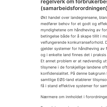
regelverk om forbrukerbe
(samarbeidsforordningen
Økt handel over landegrensene, blan
medfører behov for et godt og effe
myndighetene om håndheving av forb
betingelse både for å skape tillit i m
velfungerende konkurranseforhold. De
gjelder systemer for håndheving av 
og i enkelte land finnes det i praksis
Et annet problem er at nødvendig ut
tilsynene i de forskjellige landene o
konfidensialitet. På denne bakgrunn h
samtlige EØS-land etablerer tilsynso
få i stand effektive systemer for sa
Nærmere om innholdet i forordning