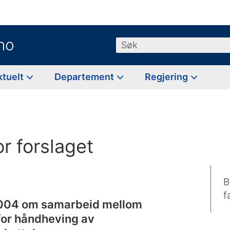
no
Søk
ktuelt
Departement
Regjering
r forslaget
B
f
2004 om samarbeid mellom
or håndheving av