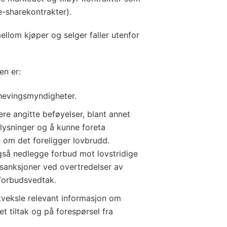
e-sharekontrakter).
llom kjøper og selger faller utenfor
en er:
ndhevingsmyndigheter.
ere angitte beføyelser, blant annet
plysninger og å kunne foreta
 om det foreligger lovbrudd.
å nedlegge forbud mot lovstridige
sanksjoner ved overtredelser av
 forbudsvedtak.
veksle relevant informasjon om
et tiltak og på forespørsel fra