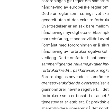
Forordningen gir regler om samarbe
håndheving av europeiske regler om
Dette er regler som næringslivet ska
generelt uten at den enkelte forbruke
Overtredelser er en sak bare mello
håndhevingsmyndighetene. Eksempler
markedsføring, standardvilkår i avtal
Formålet med forordningen er å sikr
håndheving av forbrukerregelverket 
vedlegg. Dette omfatter blant annet
sammenlignende reklame,
avtaler inn
forbrukerkreditt, pakkereiser, kringk
Forordningens anvendelsesområde er
grenseoverskridende overtredelser
a
gjennomfører nevnte regelverk. I de
forbrukere som er bosatt i et annet 
tjenesteyter er etablert. Et praktis
sharetilbydere opererer på det nors