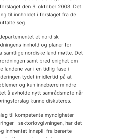
forslaget den 6. oktober 2003. Det
 til innholdet i forslaget fra de
ttalte seg.
departementet et nordisk
dningens innhold og planer for
a samtlige nordiske land møtte. Det
forordningen samt bred enighet om
 landene var i en tidlig fase i
deringen tydet imidlertid på at
roblemer og kun innebære mindre
ttet å avholde nytt samrådsmøte når
ringsforslag kunne diskuteres.
slag til kompetente myndigheter
inger i sektorlovgivningen, har det
 innhentet innspill fra berørte