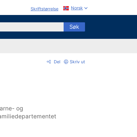
Norsk
Skriftstørrelse
Søk
Del
Skriv ut
arne- og
amiliedepartementet