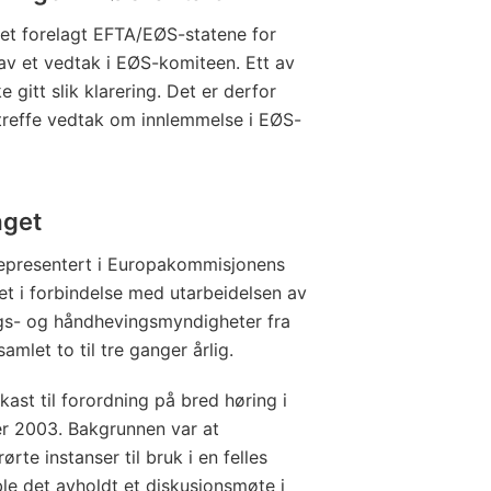
tet forelagt EFTA/EØS-statene for
av et vedtak i EØS-komiteen. Ett av
e gitt slik klarering. Det er derfor
treffe vedtak om innlemmelse i EØS-
aget
representert i Europakommisjonens
t i forbindelse med utarbeidelsen av
ngs- og håndhevingsmyndigheter fra
let to til tre ganger årlig.
ast til forordning på bred høring i
er 2003. Bakgrunnen var at
rte instanser til bruk i en felles
g ble det avholdt et diskusjonsmøte i