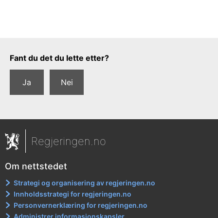
Tilbakemeldingsskjema
Fant du det du lette etter?
Ja
Nei
Regjeringen.no
Om nettstedet
Strategi og organisering av regjeringen.no
Innholdsstrategi for regjeringen.no
Personvernerklæring for regjeringen.no
Administrer informasjonskapsler