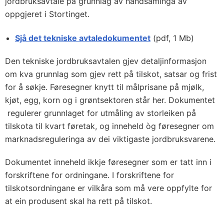
jordbruksavtale på grunnlag av handsaminga av
oppgjeret i Stortinget.
Sjå det tekniske avtaledokumentet
(pdf, 1 Mb)
Den tekniske jordbruksavtalen gjev detaljinformasjon
om kva grunnlag som gjev rett på tilskot, satsar og frist
for å søkje. Føresegner knytt til målprisane på mjølk,
kjøt, egg, korn og i grøntsektoren står her. Dokumentet
regulerer grunnlaget for utmåling av storleiken på
tilskota til kvart føretak, og inneheld òg føresegner om
marknadsreguleringa av dei viktigaste jordbruksvarene.
Dokumentet inneheld ikkje føresegner som er tatt inn i
forskriftene for ordningane. I forskriftene for
tilskotsordningane er vilkåra som må vere oppfylte for
at ein produsent skal ha rett på tilskot.