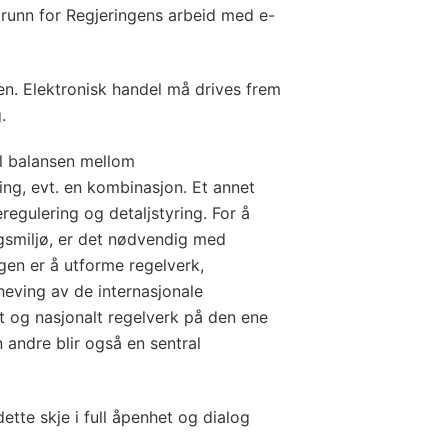
grunn for Regjeringens arbeid med e-
gen. Elektronisk handel må drives frem
.
til balansen mellom
ing, evt. en kombinasjon. Et annet
egulering og detaljstyring. For å
ngsmiljø, er det nødvendig med
ngen er å utforme regelverk,
heving av de internasjonale
lt og nasjonalt regelverk på den ene
 andre blir også en sentral
tte skje i full åpenhet og dialog