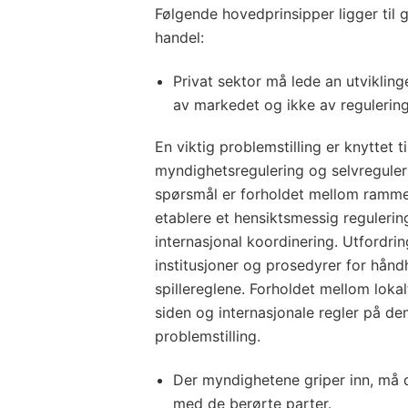
Følgende hovedprinsipper ligger til 
handel:
Privat sektor må lede an utviklin
av markedet og ikke av regulering
En viktig problemstilling er knyttet 
myndighetsregulering og selvreguler
spørsmål er forholdet mellom rammer
etablere et hensiktsmessig reguleri
internasjonal koordinering. Utfordri
institusjoner og prosedyrer for hånd
spillereglene. Forholdet mellom loka
siden og internasjonale regler på den
problemstilling.
Der myndighetene griper inn, må de
med de berørte parter.