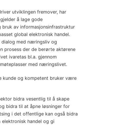
river utviklingen fremover, har
 gjelder å lage gode
g bruk av informasjonsinfrastruktur
passet global elektronisk handel.
 dialog med næringsliv og
en prosess der de berørte aktørene
ivet ivaretas bl.a. gjennom
 møteplasser med næringslivet.
de kunde og kompetent bruker være
sektor bidra vesentlig til å skape
og bidra til at åpne løsninger for
tsing i det offentlige kan også bidra
m elektronisk handel og gi