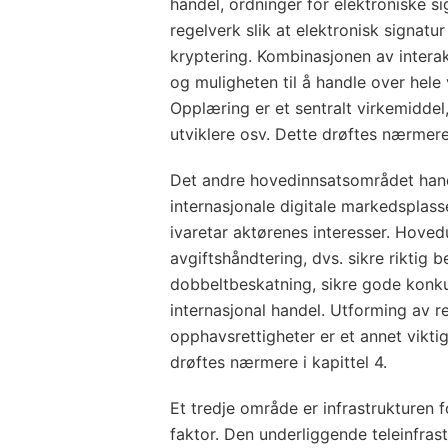
handel, ordninger for elektroniske s
regelverk slik at elektronisk signatu
kryptering. Kombinasjonen av interak
og muligheten til å handle over hele
Opplæring er et sentralt virkemiddel,
utviklere osv. Dette drøftes nærmere 
Det andre hovedinnsatsområdet handl
internasjonale digitale markedsplas
ivaretar aktørenes interesser. Hoved
avgiftshåndtering, dvs. sikre riktig
dobbeltbeskatning, sikre gode konkur
internasjonal handel. Utforming av r
opphavsrettigheter er et annet viktig
drøftes nærmere i kapittel 4.
Et tredje område er infrastrukturen f
faktor. Den underliggende teleinfras