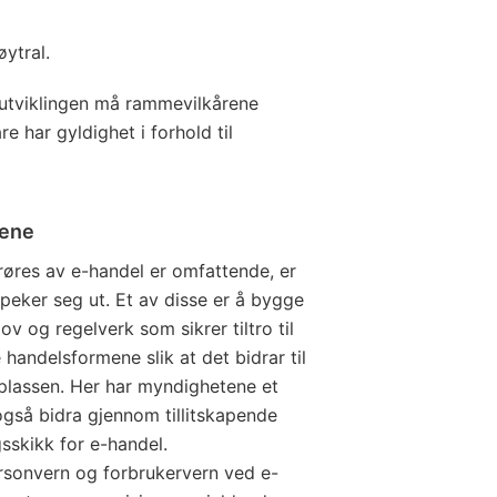
ytral.
 utviklingen må rammevilkårene
re har gyldighet i forhold til
dene
res av e-handel er omfattende, er
eker seg ut. Et av disse er å bygge
 lov og regelverk som sikrer tiltro til
 handelsformene slik at det bidrar til
dsplassen. Her har myndighetene et
gså bidra gjennom tillitskapende
gsskikk for e-handel.
ersonvern og forbrukervern ved e-