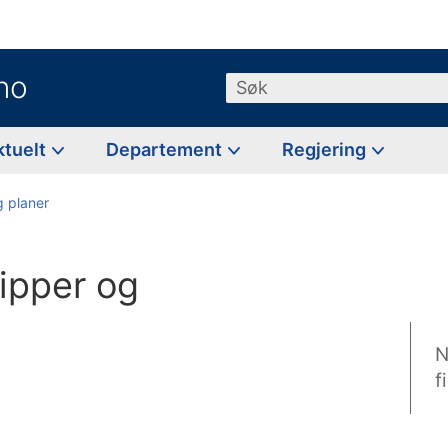
no
Søk
ktuelt
Departement
Regjering
g planer
sipper og
N
f