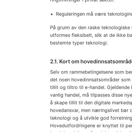
Reguleringen må være teknologinø
På grunn av den raske teknologiske
utformes fleksibelt, slik at de ikke ba
bestemte typer teknologi.
2.1. Kort om hovedinnsatsområ
Selv om rammebetingelsene som berø
det noen hovedinnsatsområder som p
tillit og tiltro til e-handel. Gjeldende
vanlig handel, må tilpasses disse nye
å skape tillit til den digitale marke
hovedansvar, men næringslivet bør o
teknologi og å utvikle god forretnin
Hovedutfordringene er knyttet til p