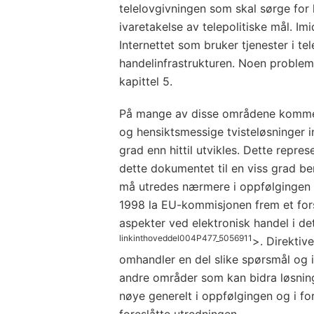
telelovgivningen som skal sørge for
ivaretakelse av telepolitiske mål. Imi
Internettet som bruker tjenester i tel
handelinfrastrukturen. Noen problemsti
kapittel 5.
På mange av disse områdene kommer 
og hensiktsmessige tvisteløsninger in
grad enn hittil utvikles. Dette repres
dette dokumentet til en viss grad ber
må utredes nærmere i oppfølgingen
1998 la EU-kommisjonen frem et forsl
aspekter ved elektronisk handel i de
linkinthoveddel004P477_5056911
>. Direktiv
omhandler en del slike spørsmål og 
andre områder som kan bidra løsning
nøye generelt i oppfølgingen og i f
foreslåtte utredningen.