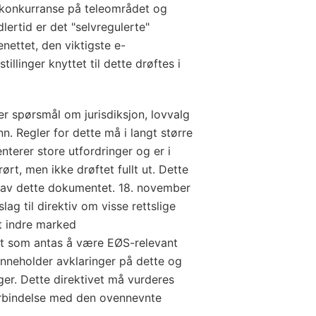
 konkurranse på teleområdet og
dlertid er det "selvregulerte"
enettet, den viktigste e-
llinger knyttet til dette drøftes i
spørsmål om jurisdiksjon, lovvalg
n. Regler for dette må i langt større
enterer store utfordringer og er i
ørt, men ikke drøftet fullt ut. Dette
 av dette dokumentet. 18. november
ag til direktiv om visse rettslige
t indre marked
et som antas å være EØS-relevant
inneholder avklaringer på dette og
er. Dette direktivet må vurderes
orbindelse med den ovennevnte