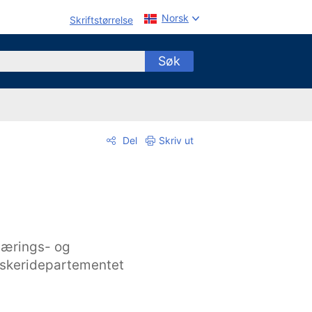
Norsk
Skriftstørrelse
Søk
Del
Skriv ut
ærings- og
iskeridepartementet