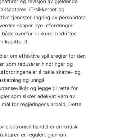
ignaturer og revisjon av gjeldende
r aksepteres, IT-sikkerhet og
tive tjenester, lagring av persondata
 verden skaper nye utfordringer.
 både overfor brukere, bedrifter,
i kapittel 3.
er om effektive spilleregler for den
sen som reduserer hindringer og
utfordringene er å takle skatte- og
 beskatning og unngå
ransevilkår og legge til rette for
egler som sikrer adekvat vern av
 mål for regjeringens arbeid. Dette
or elektronisk handel er en kritisk
trukturen er regulert gjennom