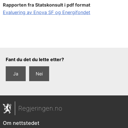
Rapporten fra Statskonsult i pdf format
Evaluering av Enova SF og Energifondet
Tilbakemeldingsskjema
Fant du det du lette etter?
Ja
Nei
Regjeringen.no
Om nettstedet