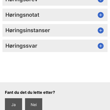
Høringsnotat
Høringsinstanser
Høringssvar
Tilbakemeldingsskjema
Fant du det du lette etter?
Ja
Nei