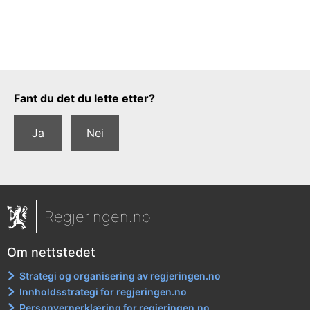
Tilbakemeldingsskjema
Fant du det du lette etter?
Ja
Nei
Regjeringen.no
Om nettstedet
Strategi og organisering av regjeringen.no
Innholdsstrategi for regjeringen.no
Personvernerklæring for regjeringen.no