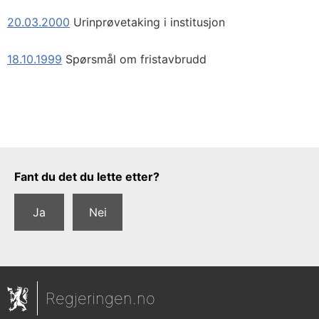
20.03.2000
Urinprøvetaking i institusjon
18.10.1999
Spørsmål om fristavbrudd
Tilbakemeldingsskjema
Fant du det du lette etter?
Ja
Nei
Regjeringen.no