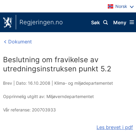
Norsk
Regjeringen.no
Søk
Meny
Dokument
Beslutning om fravikelse av
utredningsinstruksen punkt 5.2
Brev |
Dato: 16.10.2008
|
Klima- og miljødepartementet
Opprinnelig utgitt av: Miljøverndepartementet
Vår referanse:
200703933
Les brevet i pdf