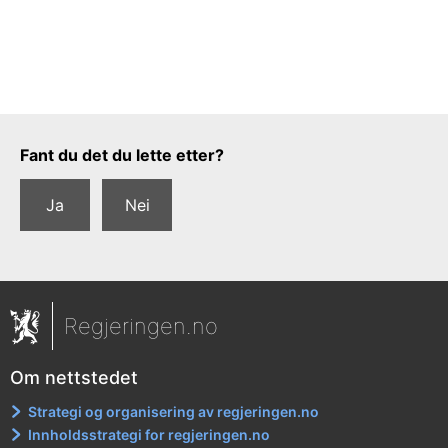
Tilbakemeldingsskjema
Fant du det du lette etter?
Ja
Nei
Regjeringen.no
Om nettstedet
Strategi og organisering av regjeringen.no
Innholdsstrategi for regjeringen.no