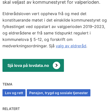
skal veljast av kommunestyret for valperioden.
Eldrerådsloven vert oppheva frå og med det
konstituerande møtet i det einskilde kommunestyret og
fylkestinget ved oppstart av valgperioden 2019–2023,
og eldrerådene er frå same tidspunkt regulert i
kommunelova § 5-12, og forskrift om
medverkningsordningar. Sjå
valg av eldreråd
.
Sjå lova på lovdata.no
TEMA
Lov og rett
Pensjon, trygd og sosiale tjenester
RELATERT