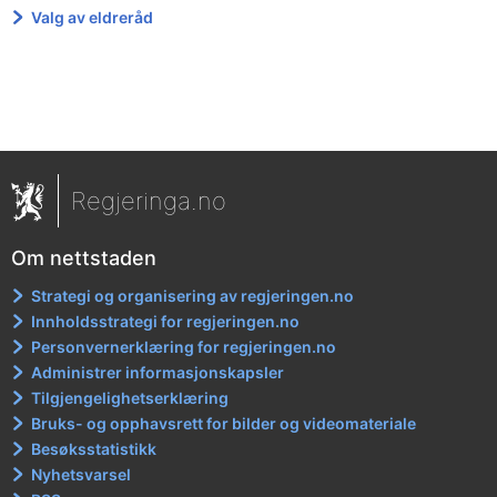
Valg av eldreråd
Regjeringa.no
Om nettstaden
Strategi og organisering av regjeringen.no
Innholdsstrategi for regjeringen.no
Personvernerklæring for regjeringen.no
Administrer informasjonskapsler
Tilgjengelighetserklæring
Bruks- og opphavsrett for bilder og videomateriale
Besøksstatistikk
Nyhetsvarsel