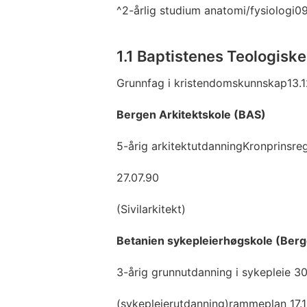
^2-årlig studium anatomi/fysiologi0
1.1 Baptistenes Teologisk
Grunnfag i kristendomskunnskap13.1
Bergen Arkitektskole (BAS)
5-årig arkitektutdanningKronprinsreg
27.07.90
(Sivilarkitekt)
Betanien sykepleierhøgskole (Ber
3-årig grunnutdanning i sykepleie 3
(sykepleierutdanning)rammeplan 17.1