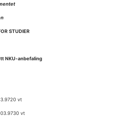
mentet
en
FOR STUDIER
ett NKU-anbefaling
03.9720 vt
.03.9730 vt