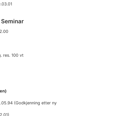
9.03.01
e Seminar
2.00
. res. 100 vt
gen)
0.05.94 (Godkjenning etter ny
2.01)