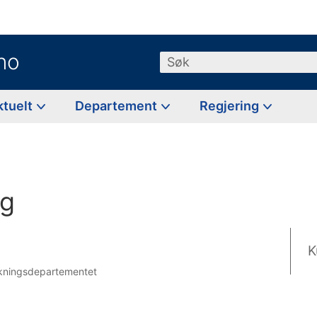
no
Søk
ktuelt
Departement
Regjering
gg
K
rskningsdepartementet