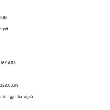
4.98
 også
 16.04.98
ed29.06.99
etten gjelder også