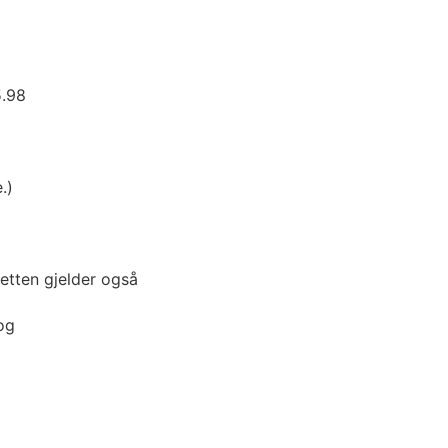
5.98
.)
retten gjelder også
og