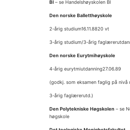
BI
– se Handelshøyskolen BI
Den norske Balletthøyskole
2-årig studium16.11.8820 vt
3-årig studium/3-årig faglærerutdan
Den norske Eurytmihøyskole
4-årig eurytmiutdanning27.06.89
(godkj. som eksamen faglig på nivå
3-årig faglærerutd.)
Den Polytekniske Høgskolen
– se N
høgskole
Det teologiske Menighetsfakultet