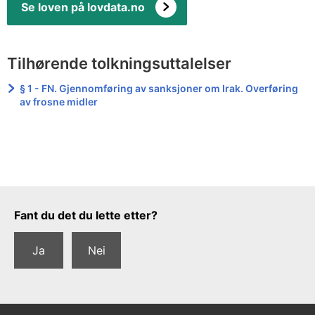
Se loven på lovdata.no
Tilhørende tolkningsuttalelser
§ 1 - FN. Gjennomføring av sanksjoner om Irak. Overføring
av frosne midler
Tilbakemeldingsskjema
Fant du det du lette etter?
Ja
Nei