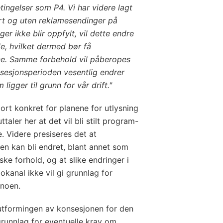
ingelser som P4. Vi har videre lagt
iert og uten reklamesendinger på
er ikke blir oppfylt, vil dette endre
e, hvilket dermed bør få
ne. Samme forbehold vil påberopes
sesjonsperioden vesentlig endrer
gger til grunn for vår drift."
ort konkret for planene for utlysning
taler her at det vil bli stilt program-
. Videre presiseres det at
en kan bli endret, blant annet som
ske forhold, og at slike endringer i
okanal ikke vil gi grunnlag for
 noen.
 utformingen av konsesjonen for den
runnlag for eventuelle krav om