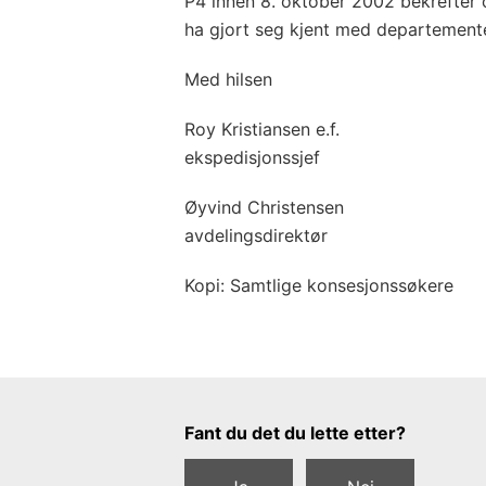
P4 innen 8. oktober 2002 bekrefter 
ha gjort seg kjent med departementet
Med hilsen
Roy Kristiansen e.f.
ekspedisjonssjef
Øyvind Christensen
avdelingsdirektør
Kopi: Samtlige konsesjonssøkere
Tilbakemeldingsskjema
Fant du det du lette etter?