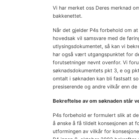
Vi har merket oss Deres merknad om 
bakkenettet.
Når det gjelder P4s forbehold om at 
hovedsak vil samsvare med de føring
utlysingsdokumentet, så kan vi bekref
har også vært utgangspunktet for d
forutsetninger nevnt ovenfor. Vi for
søknadsdokumentets pkt 3, e og pkt 
omtalt i søknaden kan bli fastsatt so
presiserende og andre vilkår enn de
Bekreftelse av om søknaden står v
P4s forbehold er formulert slik at d
å ønske å få tildelt konsesjonen at 
utformingen av vilkår for konsesjon