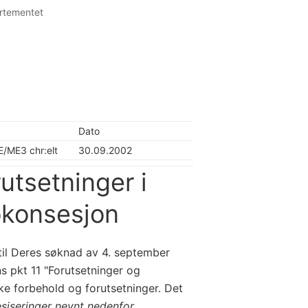
artementet
Dato
/ME3 chr:elt
30.09.2002
utsetninger i
okonsesjon
til Deres søknad av 4. september
 pkt 11 "Forutsetninger og
kke forbehold og forutsetninger. Det
esiseringer nevnt nedenfor,