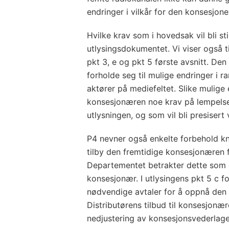
endringer i vilkår for den konsesjon
Hvilke krav som i hovedsak vil bli st
utlysingsdokumentet. Vi viser også til a
pkt 3, e og pkt 5 første avsnitt. D
forholde seg til mulige endringer i r
aktører på mediefeltet. Slike mulige e
konsesjonæren noe krav på lempelser
utlysningen, og som vil bli presisert
P4 nevner også enkelte forbehold knyt
tilby den fremtidige konsesjonæren f
Departementet betrakter dette som e
konsesjonær. I utlysingens pkt 5 c f
nødvendige avtaler for å oppnå den
Distributørens tilbud til konsesjonæ
nedjustering av konsesjonsvederlaget 