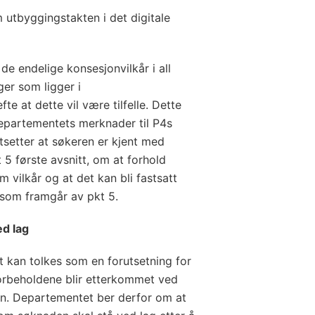
utbyggingstakten i det digitale
de endelige konsesjonvilkår i all
er som ligger i
te at dette vil være tilfelle. Dette
epartementets merknader til P4s
utsetter at søkeren er kjent med
5 første avsnitt, om at forhold
m vilkår og at det kan bli fastsatt
 som framgår av pkt 5.
ed lag
et kan tolkes som en forutsetning for
forbeholdene blir etterkommet ved
en. Departementet ber derfor om at