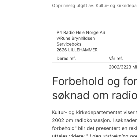
Opprinnelig utgitt av: Kultur- og kirkedep
P4 Radio Hele Norge AS
v/Rune Brynhildsen
Serviceboks
2626 LILLEHAMMER
Deres ref.
Vår ref.
2002/3223 ME
Forbehold og for
søknad om radi
Kultur- og kirkedepartementet viser 
2002 om radiokonsesjon. I søknadens
forbehold" blir det presentert en re
uttales videre: "
I den utstrekning pr