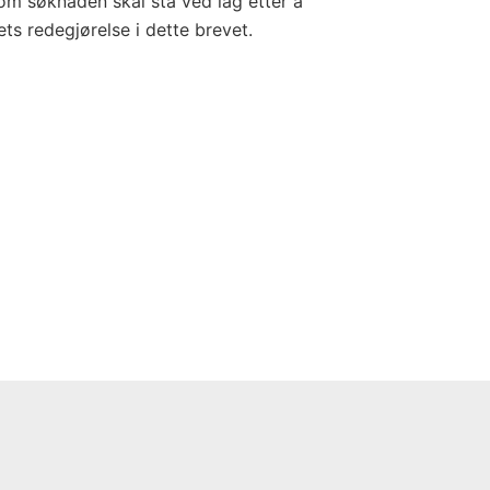
om søknaden skal stå ved lag etter å
s redegjørelse i dette brevet.