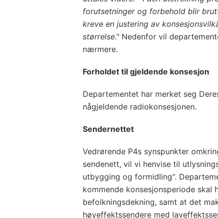
forutsetninger og forbehold blir brut
kreve en justering av konsesjonsvil
størrelse
." Nedenfor vil departemen
nærmere.
Forholdet til gjeldende konsesjon
Departementet har merket seg Deres 
någjeldende radiokonsesjonen.
Sendernettet
Vedrørende P4s synspunkter omkring
sendenett, vil vi henvise til utlysni
utbygging og formidling". Departemen
kommende konsesjonsperiode skal h
befolkningsdekning, samt at det maks
høyeffektssendere med laveffektsse