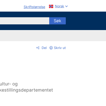
Norsk
Skriftstørrelse
Søk
Del
Skriv ut
ultur- og
ikestillingsdepartementet