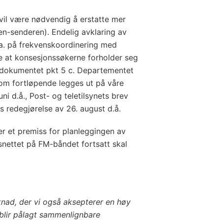
e vil være nødvendig å erstatte mer
n-senderen). Endelig avklaring av
.a. på frekvenskoordinering med
te at konsesjonssøkerne forholder seg
ngsdokumentet pkt 5 c. Departementet
 som fortløpende legges ut på våre
juni d.å., Post- og teletilsynets brev
s redegjørelse av 26. august d.å.
 er et premiss for planleggingen av
ksnettet på FM-båndet fortsatt skal
nad, der vi også aksepterer en høy
 blir pålagt sammenlignbare