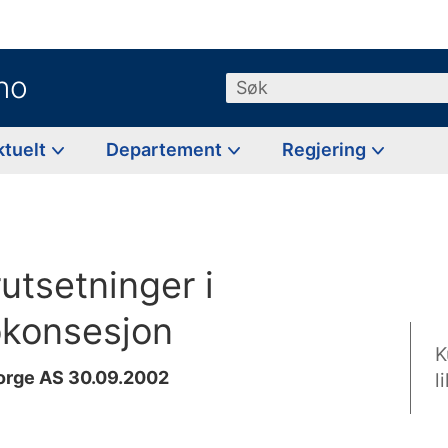
no
Søk
ktuelt
Departement
Regjering
utsetninger i
okonsesjon
K
Norge AS 30.09.2002
l