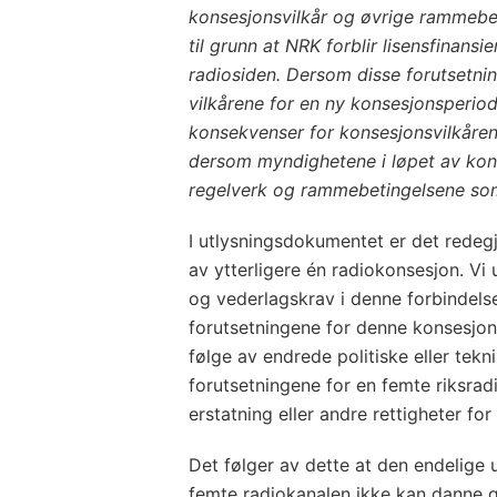
konsesjonsvilkår og øvrige rammebet
til grunn at NRK forblir lisensfinans
radiosiden. Dersom disse forutsetning
vilkårene for en ny konsesjonsperiod
konsekvenser for konsesjonsvilkåre
dersom myndighetene i løpet av kon
regelverk og rammebetingelsene som li
I utlysningsdokumentet er det redegj
av ytterligere én radiokonsesjon. Vi ut
og vederlagskrav i denne forbindelse
forutsetningene for denne konsesjon
følge av endrede politiske eller tekni
forutsetningene for en femte riksradi
erstatning eller andre rettigheter for
Det følger av dette at den endelige
femte radiokanalen ikke kan danne g