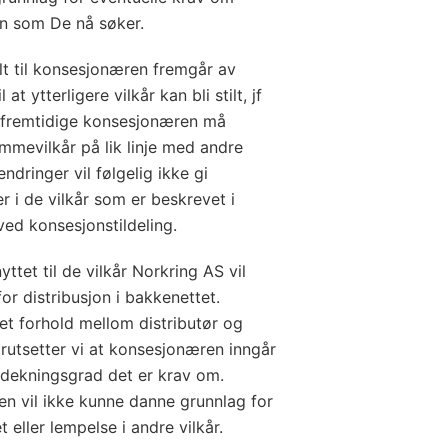
en som De nå søker.
ilt til konsesjonæren fremgår av
t ytterligere vilkår kan bli stilt, jf
en fremtidige konsesjonæren må
ammevilkår på lik linje med andre
ndringer vil følgelig ikke gi
 i de vilkår som er beskrevet i
 ved konsesjonstildeling.
tet til de vilkår Norkring AS vil
or distribusjon i bakkenettet.
t forhold mellom distributør og
orutsetter vi at konsesjonæren inngår
 dekningsgrad det er krav om.
ren vil ikke kunne danne grunnlag for
eller lempelse i andre vilkår.