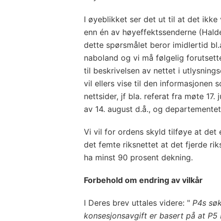
I øyeblikket ser det ut til at det ikk
enn én av høyeffektssenderne (Halde
dette spørsmålet beror imidlertid bl
naboland og vi må følgelig forutset
til beskrivelsen av nettet i utlysni
vil ellers vise til den informasjonen
nettsider, jf bla. referat fra møte 17. 
av 14. august d.å., og departementet
Vi vil for ordens skyld tilføye at det
det femte riksnettet at det fjerde ri
ha minst 90 prosent dekning.
Forbehold om endring av vilkår
I Deres brev uttales videre: "
P4s søk
konsesjonsavgift er basert på at P5