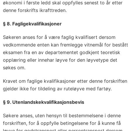
økonomi i første ledd skal oppfylles senest to år etter
denne forskrifts ikrafttreden.
§ 8. Faglige
kvalifikasjoner
Søkeren anses for å være faglig kvalifisert dersom
vedkommende enten kan fremlegge vitnemål for bestått
eksamen fra en av departementet godkjent teoretisk
opplæring eller innehar løyve for den løyvetype det
søkes om.
Kravet om faglige kvalifikasjoner etter denne forskriften
gjelder ikke for tildeling av ruteløyve med fartøy.
§ 9. Utenlandske
kvalifikasjonsbevis
Søkere anses, uten hensyn til bestemmelsene i denne
forskriften, for å oppfylle betingelsene for å kunne få
løyve for godstransport eller persontransport dersom