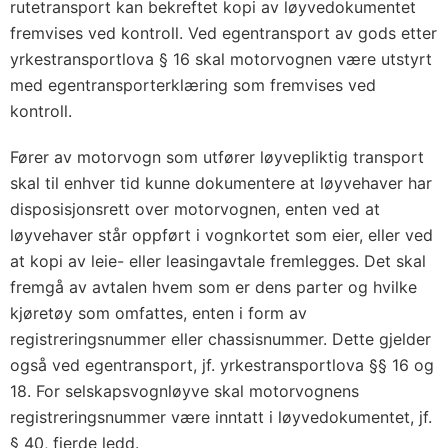
rutetransport kan bekreftet kopi av løyvedokumentet
fremvises ved kontroll. Ved egentransport av gods etter
yrkestransportlova § 16 skal motorvognen være utstyrt
med egentransporterklæring som fremvises ved
kontroll.
Fører av motorvogn som utfører løyvepliktig transport
skal til enhver tid kunne dokumentere at løyvehaver har
disposisjonsrett over motorvognen, enten ved at
løyvehaver står oppført i vognkortet som eier, eller ved
at kopi av leie- eller leasingavtale fremlegges. Det skal
fremgå av avtalen hvem som er dens parter og hvilke
kjøretøy som omfattes, enten i form av
registreringsnummer eller chassisnummer. Dette gjelder
også ved egentransport, jf. yrkestransportlova §§ 16 og
18. For selskapsvognløyve skal motorvognens
registreringsnummer være inntatt i løyvedokumentet, jf.
§ 40, fjerde ledd.