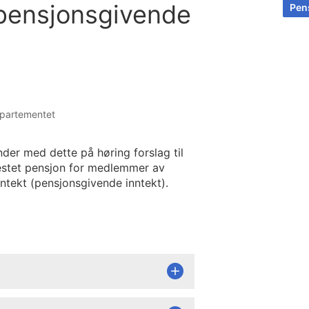
(pensjonsgivende
Pens
departementet
der med dette på høring forslag til
festet pensjon for medlemmer av
ntekt (pensjonsgivende inntekt).