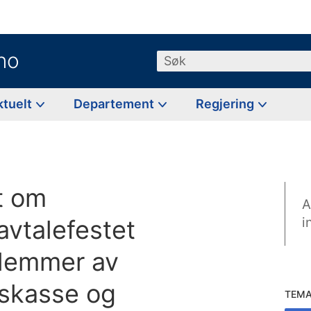
no
Søk
ktuelt
Departement
Regjering
ft om
A
avtalefestet
i
dlemmer av
nskasse og
TEM