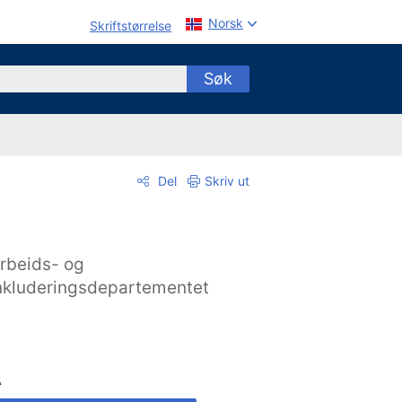
Norsk
Skriftstørrelse
Søk
Del
Skriv ut
rbeids- og
nkluderingsdepartementet
A