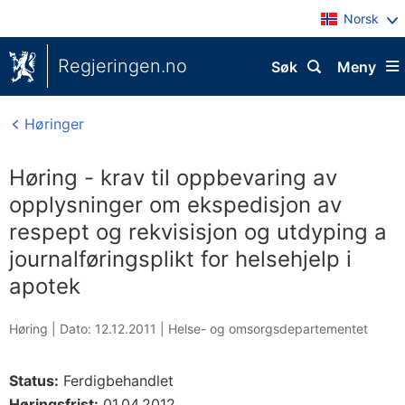
Norsk
Regjeringen.no
Søk
Meny
Høringer
Høring - krav til oppbevaring av
opplysninger om ekspedisjon av
respept og rekvisisjon og utdyping a
journalføringsplikt for helsehjelp i
apotek
Høring |
Dato: 12.12.2011
|
Helse- og omsorgsdepartementet
Status:
Ferdigbehandlet
Høringsfrist:
01.04.2012