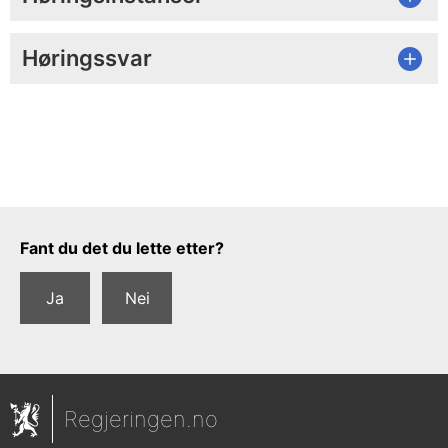
Høringssvar
Tilbakemeldingsskjema
Fant du det du lette etter?
Ja
Nei
Regjeringen.no