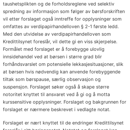
taushetsplikten og de forholdsreglene ved selektiv
spredning av informasjon som følger av børsforskriften
vil etter forslaget også inntreffe for opplysninger som
omfattes av verdipapirhandelloven § 2-1 første ledd.
Med den utvidelse av verdipapirhandelloven som
Kredittilsynet foreslår, vil dette gi en viss skjerpelse.
Formålet med forslaget er å forebygge ulovlig
innsidehandel ved at børsen i større grad blir
forhåndsvarslet om potensielle lekkasjesituasjoner, slik
at børsen hvis nødvendig kan anvende forebyggende
tiltak som børspause, særlig observasjon og
suspensjon. Forslaget søker også å skape større
notoritet knyttet til ansvaret ved å gi og å motta
kurssensitive opplysninger. Forslaget og bakgrunnen for
forslaget er nærmere beskrevet i vedlagte notat.
Forslaget er nært knyttet til de endringer Kredittilsynet