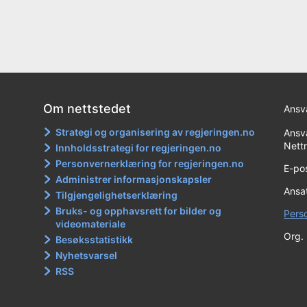
Om nettstedet
Ansva
Strategi og organisering av regjeringen.no
Ansva
Nett
Innholdsstrategi for regjeringen.no
Personvernerklæring for regjeringen.no
E-po
Administrer informasjonskapsler
Ansat
Tilgjengelighetserklæring
Bruks- og opphavsrett for bilder og
Pers
videomateriale
Org.
Besøksstatistikk
Nyhetsvarsel
RSS