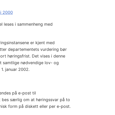
ni 2000
el leses i sammenheng med
ringsinstansene er kjent med
 etter departementets vurdering bør
ort høringsfrist. Det vises i denne
t samtlige nødvendige lov- og
a 1. januar 2002.
ndes på e-post til
t bes særlig om at høringssvar på to
nisk form på diskett eller per e-post.