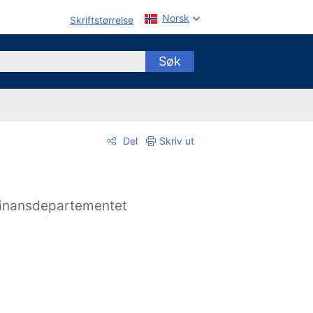
Norsk
Skriftstørrelse
Søk
Del
Skriv ut
inansdepartementet