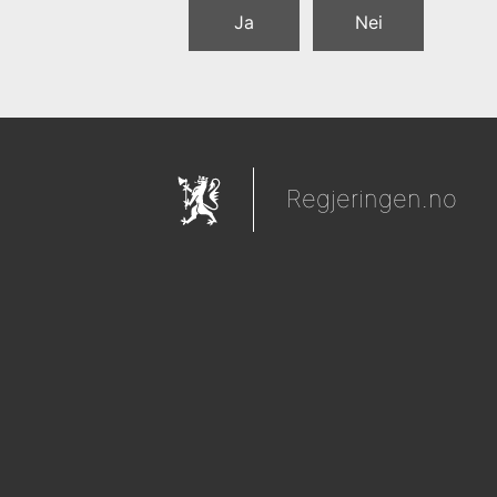
Ja
Nei
Regjeringen.no