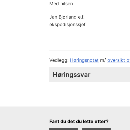
Med hilsen
Jan Bjørland e.f.
ekspedisjonssjef
Vedlegg:
Høringsnotat
m/
oversikt o
Høringssvar
Tilbakemeldingsskjema
Fant du det du lette etter?