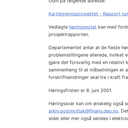
Odin på følgende adresse:
Kartleggingsprosjektet - Rapport ju
Vedlagte
høringsnotat
kan med ford
prosjektrapporten.
Departementet antar at de fleste hø
problemstillingene allerede, hvilket
gjøre det forsvarlig med en relativt k
sammenheng til at målsetningen er a
forskriftsendringer skal tre i kraft fr
Høringsfristen er
8. juni 2001.
Høringssvar kan om ønskelig også se
arkiv.postmottak@finans.dep.no
. De
sider eller mer også sendes i elektro