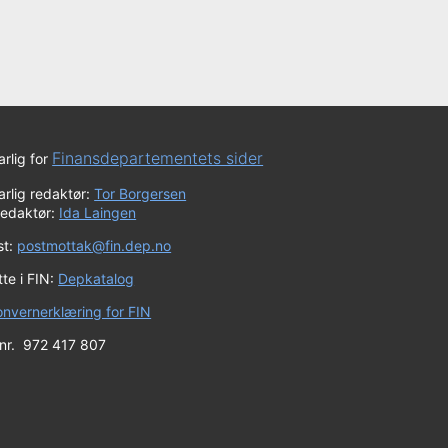
Finansdepartementets sider
rlig for
rlig redaktør:
Tor Borgersen
redaktør:
Ida Laingen
st:
postmottak@fin.dep.no
te i FIN:
Depkatalog
onvernerklæring for FIN
 nr. 972 417 807