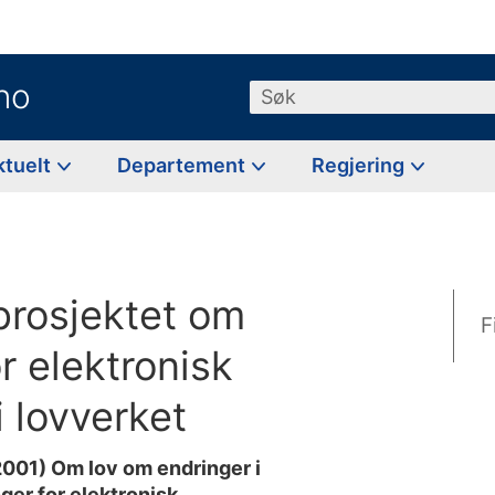
no
Søk
ktuelt
Departement
Regjering
prosjektet om
F
or elektronisk
 lovverket
-2001) Om lov om endringer i
nger for elektronisk