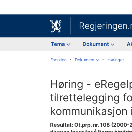
Regjeringen.
Tema
Dokument
A
Forsiden
Dokument
Høringer
Høring - eRegel
tilrettelegging f
kommunikasjon i
Resultat: Ot.prp. nr. 108 (2000
diverse lover for å fjerne hindri