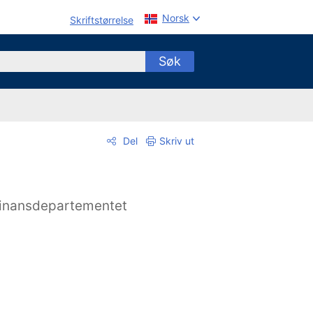
Norsk
Skriftstørrelse
Søk
Del
Skriv ut
inansdepartementet