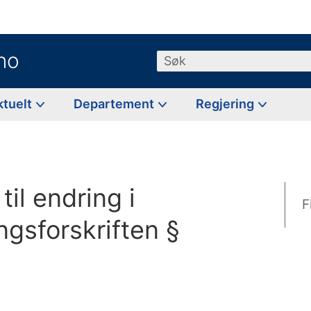
no
Søk
ktuelt
Departement
Regjering
til endring i
F
ngsforskriften §