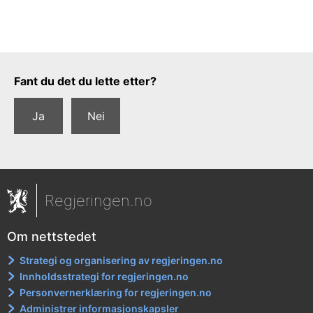
Tilbakemeldingsskjema
Fant du det du lette etter?
Ja
Nei
Regjeringen.no
Om nettstedet
Strategi og organisering av regjeringen.no
Innholdsstrategi for regjeringen.no
Personvernerklæring for regjeringen.no
Administrer informasjonskapsler