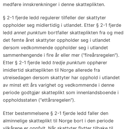
medføre innskrenkninger i denne skatteplikten.
§ 2-1 fjerde ledd regulerer tilfeller der skattyter
oppholder seg midlertidig i utlandet. Etter § 2-1 fjerde
ledd
annet punktum
bortfaller skatteplikten fra og med
det femte året skattyter oppholder seg i utlandet
dersom vedkommende oppholder seg i utlandet
sammenhengende i fire år eller mer ("fireårsregelen").
Etter § 2-1 fjerde ledd
tredje punktum
opphører
imidlertid skatteplikten til Norge allerede fra
utreisedagen dersom skattyter har opphold i utlandet
av minst ett års varighet og vedkommende i denne
periode godtgjør skatteplikt som innenlandsboende i
oppholdsstaten ("ettårsregelen").
Etter bestemmelsene § 2-1 fjerde ledd faller den
alminnelige skatteplikt til Norge bort i den periode
vilkårene er oppfylt. Når skattyter flytter tilbake til