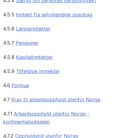
4.5.4
Særlig om beregnet personinntekt
4.5.5
Inntekt fra selvstendige oppdrag
4.5.6
Lønnsinntekter
4.5.7
Pensjoner
4.5.8
Kapitalinntekter
4.5.9
Tilfeldige inntekter
4.6
Formue
4.7
Krav til arbeidsopphold utenfor Norge
4.7.1
Arbeidsopphold utenfor Norge -
kontinentalsokkelen
4.7.2
Oppholdstid utenfor Norge