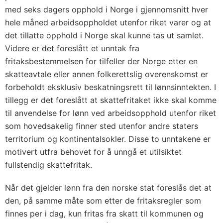
med seks dagers opphold i Norge i gjennomsnitt hver
hele måned arbeidsoppholdet utenfor riket varer og at
det tillatte opphold i Norge skal kunne tas ut samlet.
Videre er det foreslått et unntak fra
fritaksbestemmelsen for tilfeller der Norge etter en
skatteavtale eller annen folkerettslig overenskomst er
forbeholdt eksklusiv beskatningsrett til lønnsinntekten. I
tillegg er det foreslått at skattefritaket ikke skal komme
til anvendelse for lønn ved arbeidsopphold utenfor riket
som hovedsakelig finner sted utenfor andre staters
territorium og kontinentalsokler. Disse to unntakene er
motivert utfra behovet for å unngå et utilsiktet
fullstendig skattefritak.
Når det gjelder lønn fra den norske stat foreslås det at
den, på samme måte som etter de fritaksregler som
finnes per i dag, kun fritas fra skatt til kommunen og