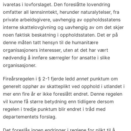
ivaretas i lovforslaget. Den foreslåtte lovendring
omfatter all lønnsinntekt, herunder naturalytelser, fra
private arbeidsgivere, uavhengig av oppholdsstatens
interne skattelovgivning og uavhengig av om det skjer
noen faktisk beskatning i oppholdsstaten. Det er på
denne måten tatt hensyn til de humanitære
organisasjoners interesser, uten at det har vært
nødvendig å innføre særregler for ansatte i slike
organisasjoner.
Fireårsregelen i § 2-1 fjerde ledd
annet
punktum om
generelt opphør av skatteplikt ved opphold i utlandet i
mer enn fire år er ikke foreslått endret. Denne regelen
vil kunne få større betydning enn tidligere dersom
regelen i tredje punktum blir endret i tråd med
departementets forslag.
Det foreslås ingen endringer i reglene for plikt til å