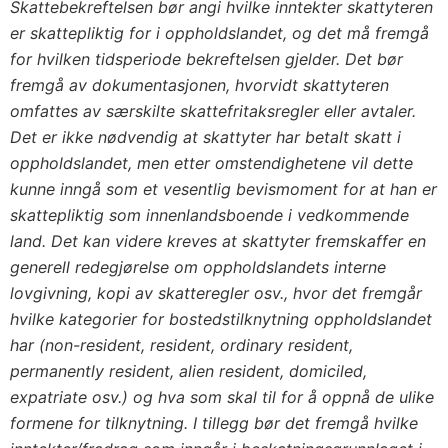
Skattebekreftelsen bør angi hvilke inntekter skattyteren
er skattepliktig for i oppholdslandet, og det må fremgå
for hvilken tidsperiode bekreftelsen gjelder. Det bør
fremgå av dokumentasjonen, hvorvidt skattyteren
omfattes av særskilte skattefritaksregler eller avtaler.
Det er ikke nødvendig at skattyter har betalt skatt i
oppholdslandet, men etter omstendighetene vil dette
kunne inngå som et vesentlig bevismoment for at han er
skattepliktig som innenlandsboende i vedkommende
land. Det kan videre kreves at skattyter fremskaffer en
generell redegjørelse om oppholdslandets interne
lovgivning, kopi av skatteregler osv., hvor det fremgår
hvilke kategorier for bostedstilknytning oppholdslandet
har (non-resident, resident, ordinary resident,
permanently resident, alien resident, domiciled,
expatriate osv.) og hva som skal til for å oppnå de ulike
formene for tilknytning. I tillegg bør det fremgå hvilke