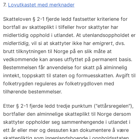
7.
Lovutkastet med merknader
Skatteloven § 2-1 fjerde ledd fastsetter kriteriene for
bortfall av skatteplikt i tilfeller hvor skattyter har
midlertidig opphold i utlandet. At utenlandsoppholdet er
midlertidig,
vil si at skattyter ikke har
emigrert
, dvs.
brutt tilknytningen til Norge på en slik måte at
vedkommende kan anses utflyttet på permanent basis.
Bestemmelsen får anvendelse for skatt på alminnelig
inntekt, toppskatt til staten og formuesskatten. Avgift til
folketrygden reguleres av folketrygdloven med
tilhørende bestemmelser.
Etter § 2-1 fjerde ledd tredje punktum ("ettårsregelen"),
bortfaller den alminnelige skatteplikt til Norge dersom
skattyter oppholder seg sammenhengende i utlandet i
ett år eller mer og dessuten kan dokumentere å være
skattepliktig som innenlandsboende i oppholdsstaten.