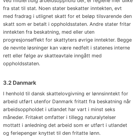
ved midlertidig arbeidsopphold der, er reglene mer ulike
fra stat til stat. Noen stater beskatter inntekten, evt
med fradrag i utlignet skatt for et beløp tilsvarende den
skatt som er betalt i oppholdsstaten. Andre stater fritar
inntekten fra beskatning, med eller uten
progresjonseffekt for skattyters øvrige inntekter. Begge
de nevnte løsninger kan være nedfelt i statenes interne
rett eller følge av skatteavtale inngått med
oppholdsstaten.
3.2 Danmark
I henhold til dansk skattelovgivning er lønnsinntekt for
arbeid utført utenfor Danmark fritatt fra beskatning når
arbeidsoppholdet i utlandet har vart i minst seks
måneder. Fritaket omfatter i tillegg naturalytelser
mottatt i anledning det arbeid som er utført i utlandet
og feriepenger knyttet til den fritatte lønn.