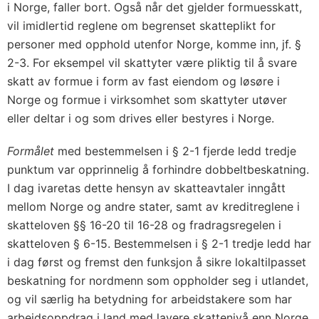
i Norge, faller bort. Også når det gjelder formuesskatt,
vil imidlertid reglene om begrenset skatteplikt for
personer med opphold utenfor Norge, komme inn, jf. §
2-3. For eksempel vil skattyter være pliktig til å svare
skatt av formue i form av fast eiendom og løsøre i
Norge og formue i virksomhet som skattyter utøver
eller deltar i og som drives eller bestyres i Norge.
Formålet
med bestemmelsen i § 2-1 fjerde ledd tredje
punktum var opprinnelig å forhindre dobbeltbeskatning.
I dag ivaretas dette hensyn av skatteavtaler inngått
mellom Norge og andre stater, samt av kreditreglene i
skatteloven §§ 16-20 til 16-28 og fradragsregelen i
skatteloven § 6-15. Bestemmelsen i § 2-1 tredje ledd har
i dag først og fremst den funksjon å sikre lokaltilpasset
beskatning for nordmenn som oppholder seg i utlandet,
og vil særlig ha betydning for arbeidstakere som har
arbeidsoppdrag i land med lavere skattenivå enn Norge.