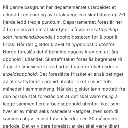
På denne bakgrunn har departementet utarbeidet et
utkast til en endring av fritaksregelen i skatteloven § 2-1
fjerde ledd tredje punktum. Departementet foreslår her
å fjerne kravet om at skattyter må være
skattepliktig
som innenlandsboende
i oppholdsstaten for å oppnå
fritak. Når det gjelder kravet til
oppholdstid
utenfor
Norge foreslås det å beholde dagens krav om ett års
opphold i utlandet. Skattefritaket foreslås begrenset til
å gjelde
lønnsinntekt
ved arbeid utenfor riket under et
arbeidsopphold.
Det foreslåtte fritaket er altså betinget
av at skattyter er i arbeid utenfor riket i minst tolv
måneder i sammenheng. Når det gjelder lønn mottatt fra
den norske stat foreslås det at det skal være mulig å
legge sammen flere arbeidsopphold utenfor riket som
hver er av minst seks måneders varighet, men som til
sammen utgjør minst tolv måneder i en 30 måneders
periode. Det er videre foreslått at det skal være tillatt