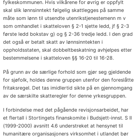
fylkeskommunen. Hvis vilkårene for øvrig er oppfylt
skal slik lønnsinntekt følgelig skattlegges på samme
måte som lønn til utsendte utenrikstjenestemenn m v
som omhandlet i skatteloven § 2-1 sjette ledd, jf § 2-3
første ledd bokstav g) og § 2-36 tredje ledd. I den grad
det også er betalt skatt av lønnsinntekten i
oppholdsstaten, skal dobbeltbeskatning avhjelpes etter
bestemmelsene i skatteloven §§ 16-20 til 16-28.
På grunn av de særlige forhold som gjør seg gjeldende
for sjøfolk, holdes denne gruppen utenfor den foreslåtte
fritaksregel. Det tas imidlertid sikte på en gjennomgang
av de særskilte skatteregler for denne yrkesgruppen.
I forbindelse med det pågående revisjonsarbeidet, har
et flertall i Stortingets finanskomite i Budsjett-innst. S II
(1999-2000) avsnitt 4.6 understreket at hensynet til
humanitære organisasjoners virksomhet i utlandet bør