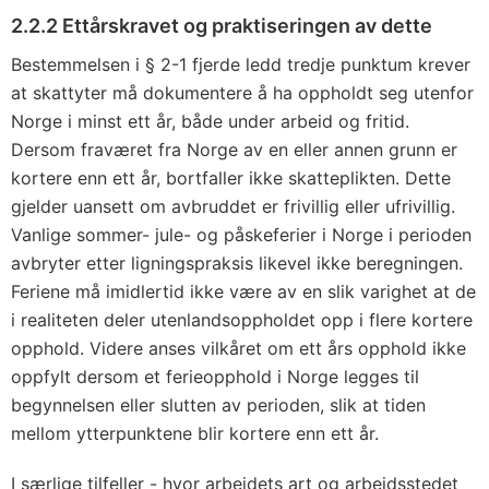
2.2.2 Ettårskravet og praktiseringen av dette
Bestemmelsen i § 2-1 fjerde ledd tredje punktum krever
at skattyter må dokumentere å ha oppholdt seg utenfor
Norge i minst ett år, både under arbeid og fritid.
Dersom fraværet fra Norge av en eller annen grunn er
kortere enn ett år, bortfaller ikke skatteplikten. Dette
gjelder uansett om avbruddet er frivillig eller ufrivillig.
Vanlige sommer- jule- og påskeferier i Norge i perioden
avbryter etter ligningspraksis likevel ikke beregningen.
Feriene må imidlertid ikke være av en slik varighet at de
i realiteten deler utenlandsoppholdet opp i flere kortere
opphold. Videre anses vilkåret om ett års opphold ikke
oppfylt dersom et ferieopphold i Norge legges til
begynnelsen eller slutten av perioden, slik at tiden
mellom ytterpunktene blir kortere enn ett år.
I særlige tilfeller - hvor arbeidets art og arbeidsstedet