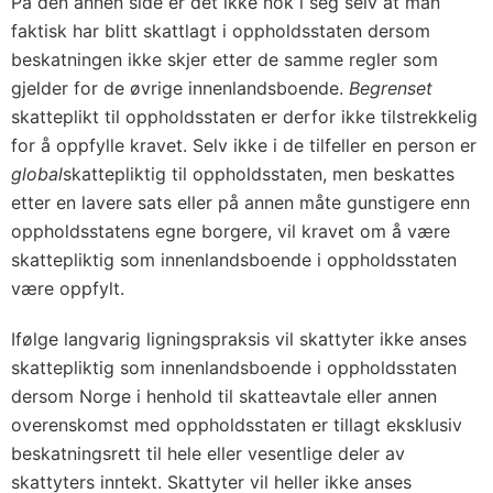
På den annen side er det ikke nok i seg selv at man
faktisk har blitt skattlagt i oppholdsstaten dersom
beskatningen ikke skjer etter de samme regler som
gjelder for de øvrige innenlandsboende.
Begrenset
skatteplikt til oppholdsstaten er derfor ikke tilstrekkelig
for å oppfylle kravet. Selv ikke i de tilfeller en person er
global
skattepliktig til oppholdsstaten, men beskattes
etter en lavere sats eller på annen måte gunstigere enn
oppholdsstatens egne borgere, vil kravet om å være
skattepliktig som innenlandsboende i oppholdsstaten
være oppfylt.
Ifølge langvarig ligningspraksis vil skattyter ikke anses
skattepliktig som innenlandsboende i oppholdsstaten
dersom Norge i henhold til skatteavtale eller annen
overenskomst med oppholdsstaten er tillagt eksklusiv
beskatningsrett til hele eller vesentlige deler av
skattyters inntekt. Skattyter vil heller ikke anses