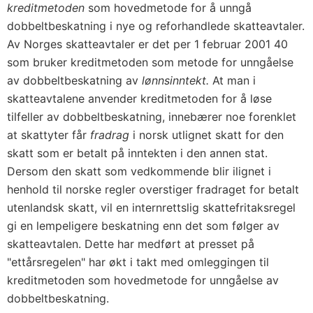
kreditmetoden
som hovedmetode for å unngå
dobbeltbeskatning i nye og reforhandlede skatteavtaler.
Av Norges skatteavtaler er det per 1 februar 2001 40
som bruker kreditmetoden som metode for unngåelse
av dobbeltbeskatning av
lønnsinntekt.
At man i
skatteavtalene anvender kreditmetoden for å løse
tilfeller av dobbeltbeskatning, innebærer noe forenklet
at skattyter får
fradrag
i norsk utlignet skatt for den
skatt som er betalt på inntekten i den annen stat.
Dersom den skatt som vedkommende blir ilignet i
henhold til norske regler overstiger fradraget for betalt
utenlandsk skatt, vil en internrettslig skattefritaksregel
gi en lempeligere beskatning enn det som følger av
skatteavtalen. Dette har medført at presset på
"ettårsregelen" har økt i takt med omleggingen til
kreditmetoden som hovedmetode for unngåelse av
dobbeltbeskatning.