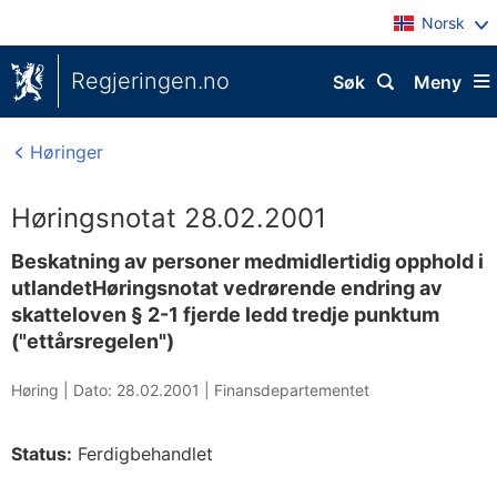
Norsk
Regjeringen.no
Søk
Meny
Høringer
Høringsnotat 28.02.2001
Beskatning av personer medmidlertidig opphold i
utlandetHøringsnotat vedrørende endring av
skatteloven § 2-1 fjerde ledd tredje punktum
("ettårsregelen")
Høring |
Dato: 28.02.2001
|
Finansdepartementet
Status:
Ferdigbehandlet