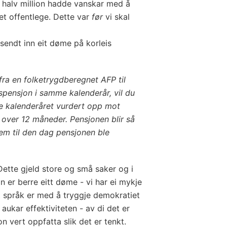
n halv million hadde vanskar med å
det offentlege. Dette var
før
vi skal
sendt inn eit døme på korleis
fra en folketrygdberegnet AFP til
spensjon i samme kalenderår, vil du
le kalenderåret vurdert opp mot
 over 12 måneder. Pensjonen blir så
em til den dag pensjonen ble
Dette gjeld store og små saker og i
n er berre eitt døme - vi har ei mykje
rt språk er med å tryggje demokratiet
n aukar effektiviteten - av di det er
n vert oppfatta slik det er tenkt.