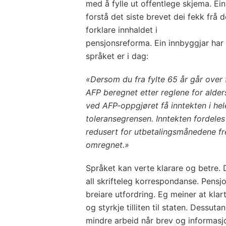
med å fylle ut offentlege skjema. Ei
forstå det siste brevet dei fekk frå 
forklare innhaldet i
pensjonsreforma. Ein innbyggjar har 
språket er i dag:
«Dersom du fra fylte 65 år går over 
AFP beregnet etter reglene for alder
ved AFP-oppgjøret få inntekten i he
toleransegrensen. Inntekten fordeles
redusert for utbetalingsmånedene fr
omregnet.»
Språket kan verte klarare og betre. 
all skrifteleg korrespondanse. Pensjo
breiare utfordring. Eg meiner at kla
og styrkje tilliten til staten. Dessuta
mindre arbeid når brev og informasjo