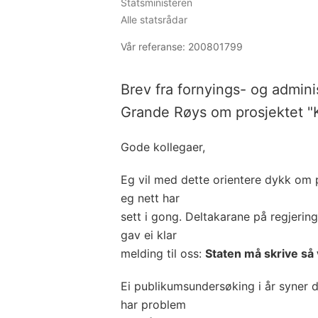
Statsministeren
Alle statsrådar
Vår referanse:
200801799
Brev fra fornyings- og admini
Grande Røys om prosjektet "Kl
Gode kollegaer,
Eg vil med dette orientere dykk om p
eg nett har
sett i gong. Deltakarane på regjerin
gav ei klar
melding til oss:
Staten må skrive så v
Ei publikumsundersøking i år syner d
har problem