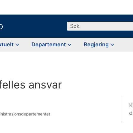
o
Søk
ktuelt
Departement
Regjering
 felles ansvar
K
d
inistrasjonsdepartementet