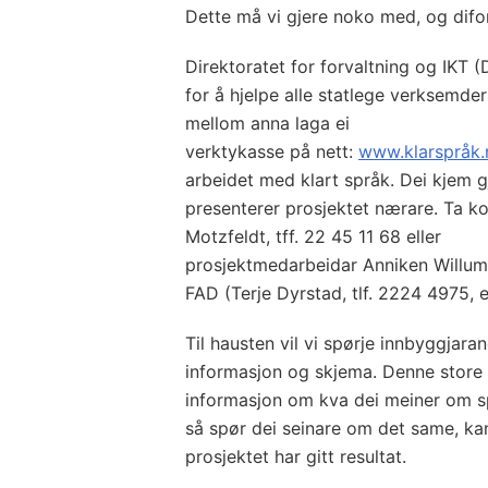
Dette må vi gjere noko med, og difor
Direktoratet for forvaltning og IKT 
for å hjelpe alle statlege verksemde
mellom anna laga ei
verktykasse på nett:
www.klarspråk.
arbeidet med klart språk. Dei kjem g
presenterer prosjektet nærare. Ta ko
Motzfeldt, tff. 22 45 11 68 eller
prosjektmedarbeidar Anniken Willumsen
FAD (Terje Dyrstad, tlf. 2224 4975, el
Til hausten vil vi spørje innbyggjara
informasjon og skjema. Denne store 
informasjon om kva dei meiner om s
så spør dei seinare om det same, ka
prosjektet har gitt resultat.