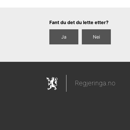
Tilbakemeldingsskjema
Fant du det du lette etter?
Ja
Nei
Regjeringa.no