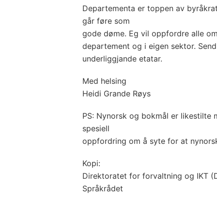
Departementa er toppen av byråkratiet
går føre som
gode døme. Eg vil oppfordre alle om 
departement og i eigen sektor. Send 
underliggjande etatar.
Med helsing
Heidi Grande Røys
PS: Nynorsk og bokmål er likestilte m
spesiell
oppfordring om å syte for at nynorsk
Kopi:
Direktoratet for forvaltning og IKT (D
Språkrådet