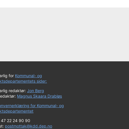
rlig for
Kommunal- og
iktsdepartementets sider:
rlig redaktør:
Jon Berg
redaktør:
Magnus Skaara Drabløs
onvernerklæring for Kommunal- og
riktsdepartementet
+ 47 22 24 90 90
st:
postmottak@kdd.dep.no