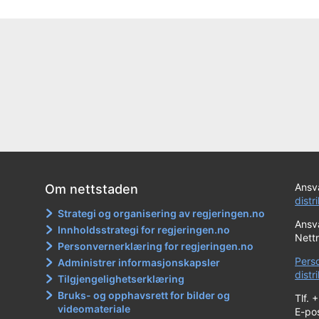
Ansva
Om nettstaden
distr
Strategi og organisering av regjeringen.no
Ansva
Innholdsstrategi for regjeringen.no
Nett
Personvernerklæring for regjeringen.no
Pers
Administrer informasjonskapsler
dist
Tilgjengelighetserklæring
Bruks- og opphavsrett for bilder og
Tlf. 
videomateriale
E-po