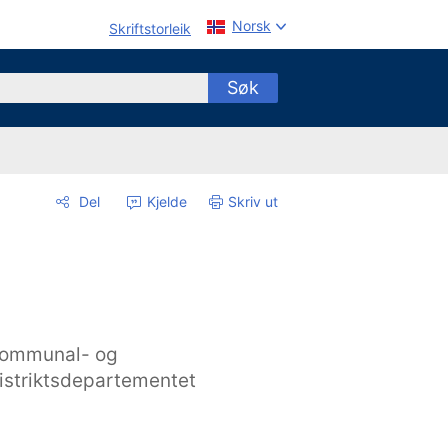
Norsk
Skriftstorleik
Søk
Del
Kjelde
Skriv ut
ommunal- og
istriktsdepartementet