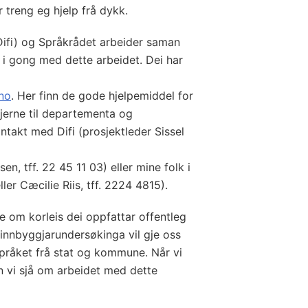
 treng eg hjelp frå dykk.
(Difi) og Språkrådet arbeider saman
r i gong med dette arbeidet. Dei har
no
. Her finn de gode hjelpemiddel for
jerne til departementa og
ntakt med Difi (prosjektleder Sissel
, tff. 22 45 11 03) eller mine folk i
ler Cæcilie Riis, tff. 2224 4815).
ne om korleis dei oppfattar offentleg
innbyggjarundersøkinga vil gje oss
pråket frå stat og kommune. Når vi
n vi sjå om arbeidet med dette