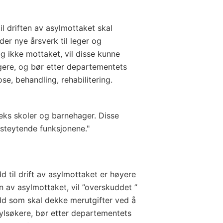
il driften av asylmottaket skal
der nye årsverk til leger og
og ikke mottaket, vil disse kunne
ere, og bør etter departementets
e, behandling, rehabilitering.
eks skoler og barnehager. Disse
nesteytende funksjonene."
til drift av asylmottaket er høyere
en av asylmottaket, vil ”overskuddet ”
udd som skal dekke merutgifter ved å
sylsøkere, bør etter departementets