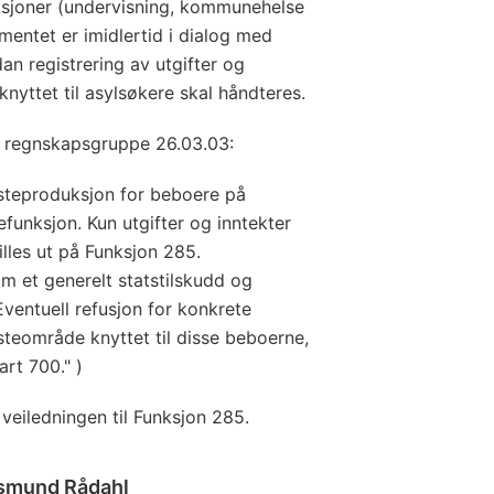
nksjoner (undervisning, kommunehelse
entet er imidlertid i dialog med
 registrering av utgifter og
nyttet til asylsøkere skal håndteres.
A regnskapsgruppe 26.03.03:
esteproduksjon for beboere på
tefunksjon. Kun utgifter og inntekter
illes ut på Funksjon 285.
 et generelt statstilskudd og
Eventuell refusjon for konkrete
steområde knyttet til disse beboerne,
art 700." )
veiledningen til Funksjon 285.
Åsmund Rådahl