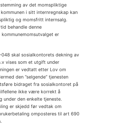
avstemming av det momspliktige
t kommunen i sitt internregnskap kan
pliktig og momsfritt internsalg.
tid behandle denne
 fra kommunemomsutvalget er
048 skal sosialkontorets dekning av
m.v vises som et utgift under
kningen er vedtatt
etter Lov om
å dermed den ”selgende” tjenesten
tsføre bidraget fra sosialkontoret på
tilfellene ikke være korrekt å
g under den enkelte tjeneste.
ling er skjedd før vedtak om
t brukerbetaling omposteres til art 690
.