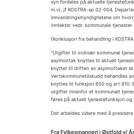
syn fordeles på aktuelle tjenestefu
m.v), jf KOSTRA-sp 02-004. Departem
innvandringsmyndighetene om hvordan
inntekter vedr. kommunale tjenester k
(Konklusjon fra behandling i KOSTR
"Utgifter til ordinær kommunal tjen
asylmottak knyttes til aktuell tjenes
knyttet til driften av asylmottaket sk
Vertskommunetilskudd behandles som
knyttes til funksjon 850 og art 810. 
utgifter innenfor et kommunalt tjene
føres på aktuell tjenestefunksjon og 
Det arbeides videre med å presisere 
Fra Fylkesmannen i Østfold v/ 