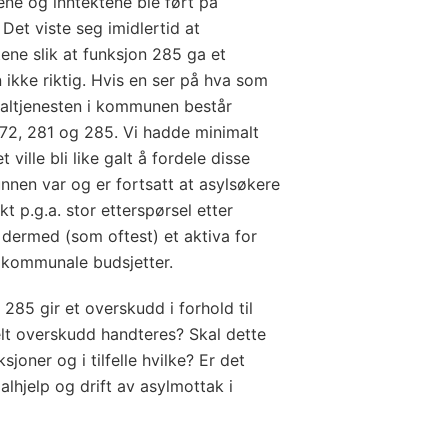
ene og inntektene ble ført på
 Det viste seg imidlertid at
tene slik at funksjon 285 ga et
 ikke riktig. Hvis en ser på hva som
sialtjenesten i kommunen består
72, 281 og 285. Vi hadde minimalt
 ville bli like galt å fordele disse
nnen var og er fortsatt at asylsøkere
kt p.g.a. stor etterspørsel etter
 dermed (som oftest) et aktiva for
 kommunale budsjetter.
 285 gir et overskudd i forhold til
elt overskudd handteres? Skal dette
joner og i tilfelle hvilke? Er det
alhjelp og drift av asylmottak i