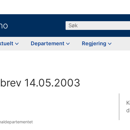
no
Søk
ktuelt
Departement
Regjering
rev 14.05.2003
K
d
onaldepartementet