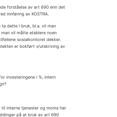
de forståelse av art 690 enn det
ved innføring av KOSTRA.
a dette i bruk, bl.a. vil man
 man vil måtte etablere noen
ilfellene sosialkontoret dekker.
nntekten er bokført v/utskriving av
for investeringene i %, intern
gn?
 til interne tjenester og moms har
eldinger på at bruk av art 690