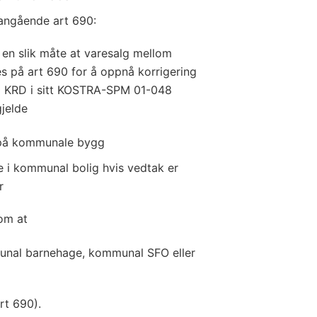
angående art 690:
å en slik måte at varesalg mellom
s på art 690 for å oppnå korrigering
Da KRD i sitt KOSTRA-SPM 01-048
gjelde
 på kommunale bygg
e i kommunal bolig hvis vedtak er
r
om at
unal barnehage, kommunal SFO eller
rt 690).