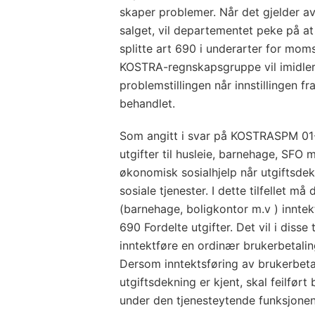
skaper problemer. Når det gjelder 
salget, vil departementet peke på a
splitte art 690 i underarter for moms
KOSTRA-regnskapsgruppe vil imidler
problemstillingen når innstillingen
behandlet.
Som angitt i svar på KOSTRASPM 01-
utgifter til husleie, barnehage, SFO 
økonomisk sosialhjelp når utgiftsde
sosiale tjenester
. I dette tilfellet m
(barnehage, boligkontor m.v ) inntek
690 Fordelte utgifter. Det vil i disse 
inntektføre en ordinær brukerbetalin
Dersom inntektsføring av brukerbeta
utgiftsdekning er kjent, skal feilfør
under den tjenesteytende funksjonen