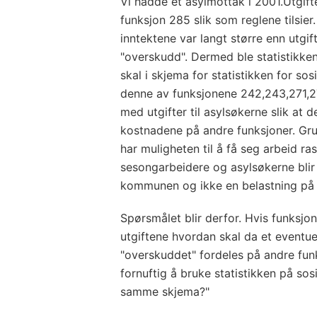
Vi hadde et asylmottak i 2001.Utgift
funksjon 285 slik som reglene tilsier.
inntektene var langt større enn utgif
"overskudd". Dermed ble statistikken
skal i skjema for statistikken for so
denne av funksjonene 242,243,271,2
med utgifter til asylsøkerne slik at det
kostnadene på andre funksjoner. Gru
har muligheten til å få seg arbeid ras
sesongarbeidere og asylsøkerne blir
kommunen og ikke en belastning på
Spørsmålet blir derfor. Hvis funksjon
utgiftene hvordan skal da et eventu
"overskuddet" fordeles på andre funks
fornuftig å bruke statistikken på sosi
samme skjema?"