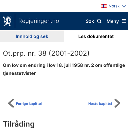
Norsk
Regjeringen.no
Søk
Meny
Innhold og søk
Les dokumentet
Ot.prp. nr. 38 (2001-2002)
Om lov om endring i lov 18. juli 1958 nr. 2 om offentlige
tjenestetvister
Til
innholdsfortegnelse
Forrige kapittel
Neste kapittel
Tilråding