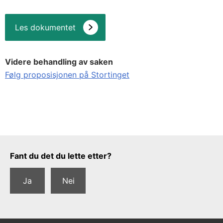
Les dokumentet
Videre behandling av saken
Følg proposisjonen på Stortinget
Tilbakemeldingsskjema
Fant du det du lette etter?
Ja
Nei