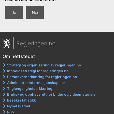
Ja
Nei
Regjeringen.no
Om nettstedet
Strategi og organisering av regjeringen.no
Innholdsstrategi for regjeringen.no
Personvernerklæring for regjeringen.no
Administrer informasjonskapsler
Tilgjengelighetserklæring
Bruks- og opphavsrett for bilder og videomateriale
Besøksstatistikk
Nyhetsvarsel
RSS