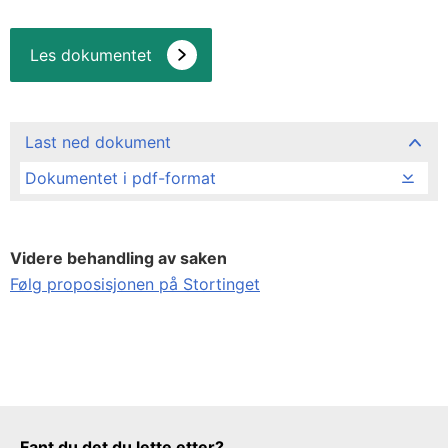
Les dokumentet
Last ned dokument
Dokumentet i pdf-format
Videre behandling av saken
Følg proposisjonen på Stortinget
Tilbakemeldingsskjema
Fant du det du lette etter?