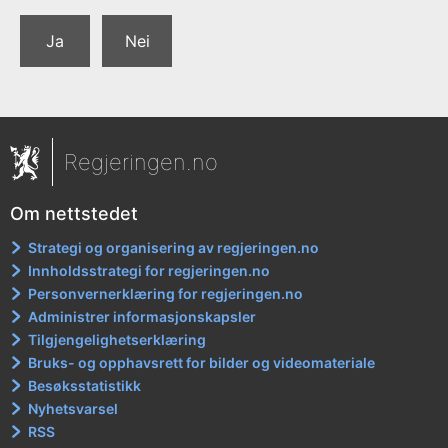
Ja
Nei
Regjeringen.no
Om nettstedet
Strategi og organisering av regjeringen.no
Innholdsstrategi for regjeringen.no
Personvernerklæring for regjeringen.no
Administrer informasjonskapsler
Tilgjengelighetserklæring
Bruks- og opphavsrett for bilder og videomateriale
Besøksstatistikk
Nyhetsvarsel
RSS