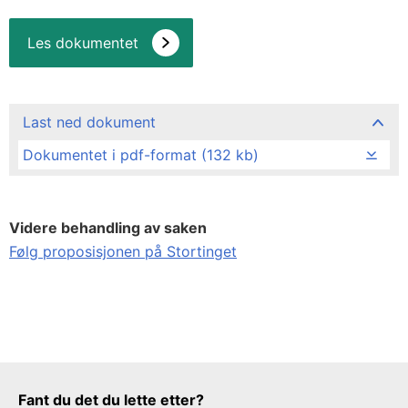
Les dokumentet
Last ned dokument
Dokumentet i pdf-format (132 kb)
Videre behandling av saken
Følg proposisjonen på Stortinget
Tilbakemeldingsskjema
Fant du det du lette etter?