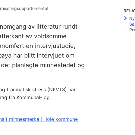
erniseringsdepartementet
RELA
Ny
Sø
omgang av litteratur rundt
Pr
 etterkant av voldsomme
ennomført en intervjustudie,
ya har blitt intervjuet om
 det planlagte minnestedet og
og traumatisk stress (NKVTS) har
rag fra Kommunal- og
onalt minnesmerke i Hole kommune