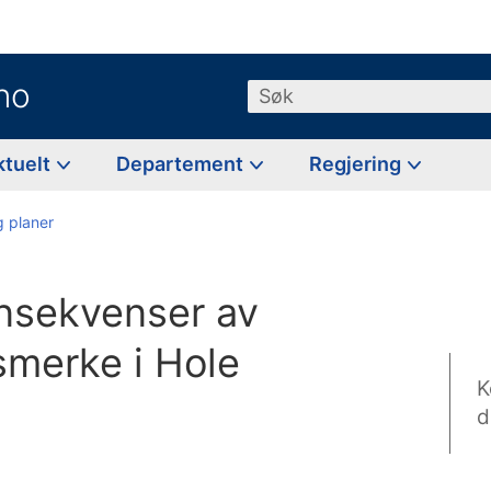
no
Søk
ktuelt
Departement
Regjering
g planer
nsekvenser av
smerke i Hole
K
d