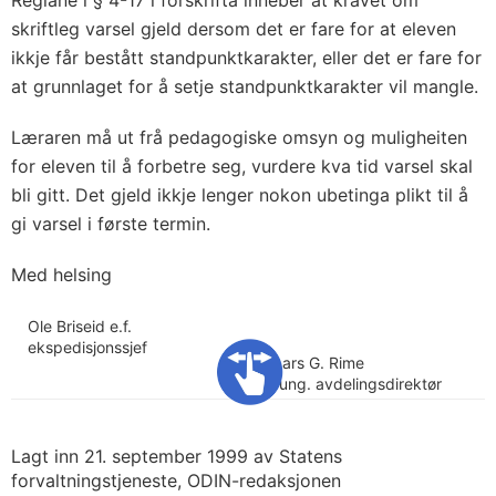
Reglane i § 4-17 i forskrifta inneber at kravet om
skriftleg varsel gjeld dersom det er fare for at eleven
ikkje får bestått standpunktkarakter, eller det er fare for
at grunnlaget for å setje standpunktkarakter vil mangle.
Læraren må ut frå pedagogiske omsyn og muligheiten
for eleven til å forbetre seg, vurdere kva tid varsel skal
bli gitt. Det gjeld ikkje lenger nokon ubetinga plikt til å
gi varsel i første termin.
Med helsing
Ole Briseid e.f.
ekspedisjonssjef
Lars G. Rime
fung. avdelingsdirektør
Lagt inn 21. september 1999 av Statens
forvaltningstjeneste, ODIN-redaksjonen