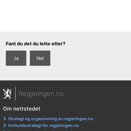
Tilbakemeldingsskjema
Fant du det du lette etter?
Ja
Nei
Regjeringen.no
Om nettstedet
Strategi og organisering av regjeringen.no
Innholdsstrategi for regjeringen.no