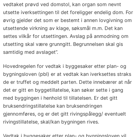
vedtaket prøvd ved domstol, kan organ som nevnt
utsette iverksettingen til det foreligger endelig dom. For
øvrig gjelder det som er bestemt i annen lovgivning om
utsettende virkning av klage, søksmål m.m. Det kan
settes vilkår for utsettingen. Avslag på anmodning om
utsetting skal være grunngitt. Begrunnelsen skal gis
samtidig med avslaget”.
Hovedregelen for vedtak i byggesaker etter plan- og
bygningsloven (pbl) er at vedtak kan iverksettes straks
de er truffet og meddelt parten. Dette innebærer at når
det er gitt en byggetillatelse, kan søker sette i gang
med byggingen i henhold til tillatelsen. Er det gitt
bruksendringstillatelse kan bruksendringen
gjennomføres, og er det gitt rivingspålegg/ eventuelt
rivingstillatelse, skal/kan bygningen rives.
Vedtak i byggesaker etter plan- og bygningsloven vil