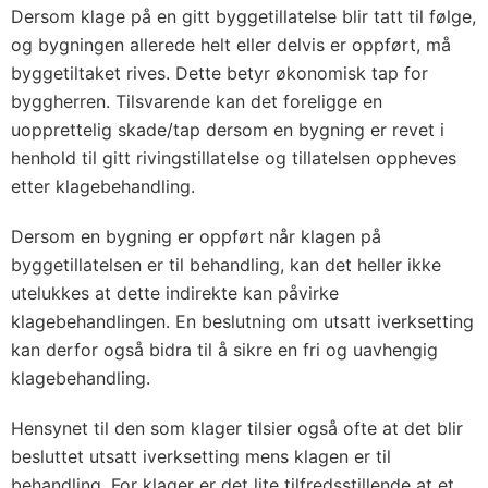
Dersom klage på en gitt byggetillatelse blir tatt til følge,
og bygningen allerede helt eller delvis er oppført, må
byggetiltaket rives. Dette betyr økonomisk tap for
byggherren. Tilsvarende kan det foreligge en
uopprettelig skade/tap dersom en bygning er revet i
henhold til gitt rivingstillatelse og tillatelsen oppheves
etter klagebehandling.
Dersom en bygning er oppført når klagen på
byggetillatelsen er til behandling, kan det heller ikke
utelukkes at dette indirekte kan påvirke
klagebehandlingen. En beslutning om utsatt iverksetting
kan derfor også bidra til å sikre en fri og uavhengig
klagebehandling.
Hensynet til den som klager tilsier også ofte at det blir
besluttet utsatt iverksetting mens klagen er til
behandling. For klager er det lite tilfredsstillende at et