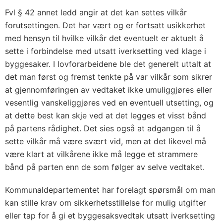
Fvl § 42 annet ledd angir at det kan settes vilkår
forutsettingen. Det har vært og er fortsatt usikkerhet
med hensyn til hvilke vilkår det eventuelt er aktuelt å
sette i forbindelse med utsatt iverksetting ved klage i
byggesaker. I lovforarbeidene ble det generelt uttalt at
det man først og fremst tenkte på var vilkår som sikrer
at gjennomføringen av vedtaket ikke umuliggjøres eller
vesentlig vanskeliggjøres ved en eventuell utsetting, og
at dette best kan skje ved at det legges et visst bånd
på partens rådighet. Det sies også at adgangen til å
sette vilkår må være svært vid, men at det likevel må
være klart at vilkårene ikke må legge et strammere
bånd på parten enn de som følger av selve vedtaket.
Kommunaldepartementet har forelagt spørsmål om man
kan stille krav om sikkerhetsstillelse for mulig utgifter
eller tap for å gi et byggesaksvedtak utsatt iverksetting