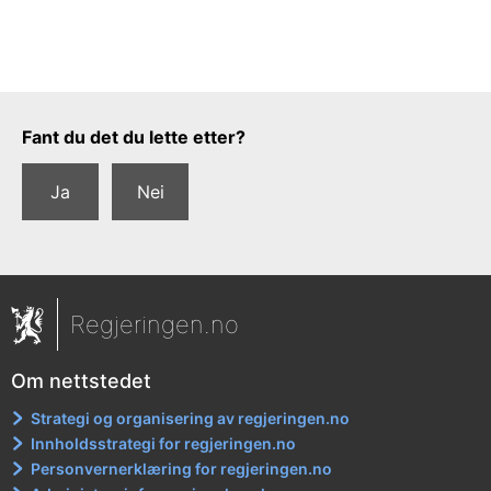
Tilbakemeldingsskjema
Fant du det du lette etter?
Ja
Nei
Regjeringen.no
Om nettstedet
Strategi og organisering av regjeringen.no
Innholdsstrategi for regjeringen.no
Personvernerklæring for regjeringen.no