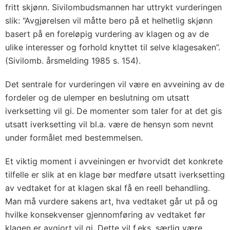
fritt skjønn. Sivilombudsmannen har uttrykt vurderingen
slik: “Avgjørelsen vil måtte bero på et helhetlig skjønn
basert på en foreløpig vurdering av klagen og av de
ulike interesser og forhold knyttet til selve klagesaken”.
(Sivilomb. årsmelding 1985 s. 154).
Det sentrale for vurderingen vil være en avveining av de
fordeler og de ulemper en beslutning om utsatt
iverksetting vil gi. De momenter som taler for at det gis
utsatt iverksetting vil bl.a. være de hensyn som nevnt
under formålet med bestemmelsen.
Et viktig moment i avveiningen er hvorvidt det konkrete
tilfelle er slik at en klage bør medføre utsatt iverksetting
av vedtaket for at klagen skal få en reell behandling.
Man må vurdere sakens art, hva vedtaket går ut på og
hvilke konsekvenser gjennomføring av vedtaket før
klagen er avgjort vil gi. Dette vil f.eks. særlig være