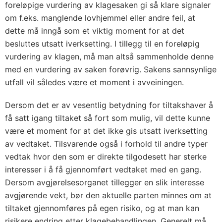
foreløpige vurdering av klagesaken gi så klare signaler
om f.eks. manglende lovhjemmel eller andre feil, at
dette må inngå som et viktig moment for at det
besluttes utsatt iverksetting. I tillegg til en foreløpig
vurdering av klagen, må man altså sammenholde denne
med en vurdering av saken forøvrig. Sakens sannsynlige
utfall vil således være et moment i avveiningen.
Dersom det er av vesentlig betydning for tiltakshaver å
få satt igang tiltaket så fort som mulig, vil dette kunne
være et moment for at det ikke gis utsatt iverksetting
av vedtaket. Tilsvarende også i forhold til andre typer
vedtak hvor den som er direkte tilgodesett har sterke
interesser i å få gjennomført vedtaket med en gang.
Dersom avgjørelsesorganet tillegger en slik interesse
avgjørende vekt, bør den aktuelle parten minnes om at
tiltaket gjennomføres på egen risiko, og at man kan
risikere endring etter klagebehandlingen. Generelt må