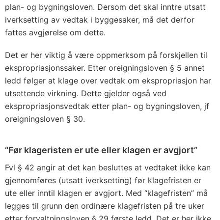
plan- og bygningsloven. Dersom det skal inntre utsatt
iverksetting av vedtak i byggesaker, må det derfor
fattes avgjørelse om dette.
Det er her viktig å være oppmerksom på forskjellen til
ekspropriasjonssaker. Etter oreigningsloven § 5 annet
ledd følger at klage over vedtak om ekspropriasjon har
utsettende virkning. Dette gjelder også ved
ekspropriasjonsvedtak etter plan- og bygningsloven, jf
oreigningsloven § 30.
“Før klageristen er ute eller klagen er avgjort”
Fvl § 42 angir at det kan besluttes at vedtaket ikke kan
gjennomføres (utsatt iverksetting) før klagefristen er
ute eller inntil klagen er avgjort. Med “klagefristen” må
legges til grunn den ordinære klagefristen på tre uker
etter forvaltningsloven § 29 første ledd. Det er her ikke