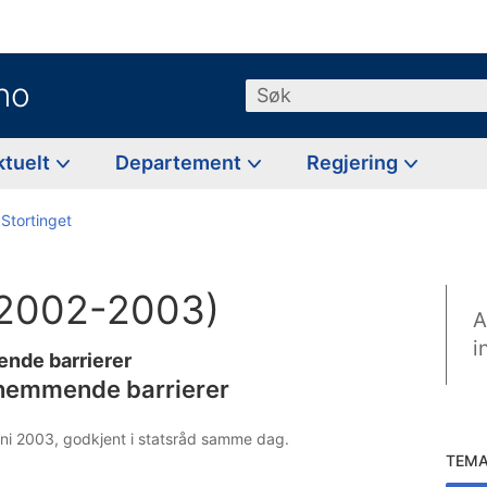
no
Søk
ktuelt
Departement
Regjering
 Stortinget
 (2002-2003)
A
i
nde barrierer
hemmende barrierer
juni 2003, godkjent i statsråd samme dag.
TEM