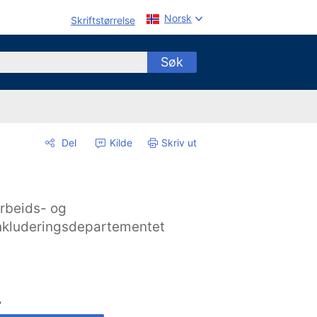
Norsk
Skriftstørrelse
Søk
Del
Kilde
Skriv ut
rbeids- og
nkluderingsdepartementet
A