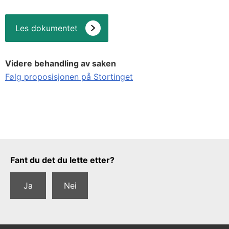
Les dokumentet
Videre behandling av saken
Følg proposisjonen på Stortinget
Tilbakemeldingsskjema
Fant du det du lette etter?
Ja
Nei