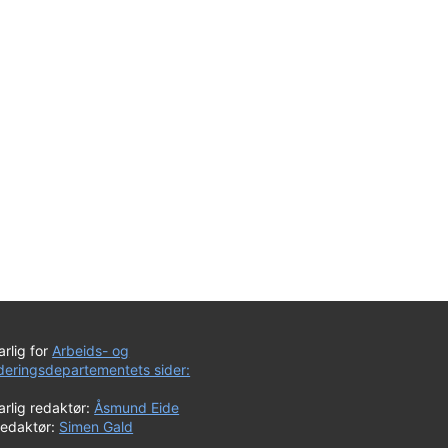
rlig for
Arbeids- og
uderingsdepartementets sider:
rlig redaktør:
Åsmund Eide
redaktør:
Simen Gald