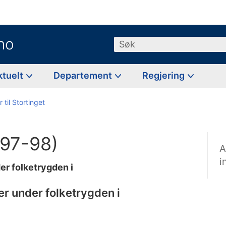
no
Søk
ktuelt
Departement
Regjering
 til Stortinget
1997-98)
A
i
er folketrygden i
er under folketrygden i