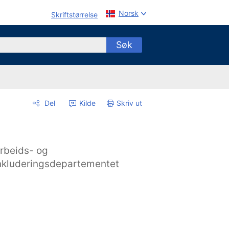
Norsk
Skriftstørrelse
Søk
Del
Kilde
Skriv ut
rbeids- og
nkluderingsdepartementet