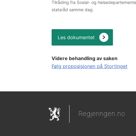
Tilråding fra Sosial- og helsedepartement
statsråd samme dag.
Les dokumentet
Videre behandling av saken
Følg proposisjonen på Stortinget
Regjeringen.no