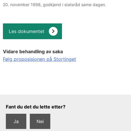
20. november 1998, godkjend i statsråd same dagen.
Les dokumentet
Vidare behandling av saka
Følg proposisjonen på Stortinget
Tilbakemeldingsskjema
Fant du det du lette etter?
Ja
Nei