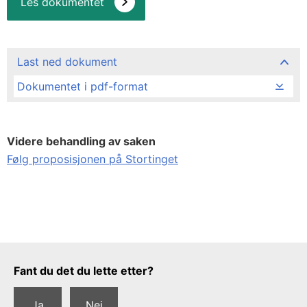
Les dokumentet
Last ned dokument
Dokumentet i pdf-format
Videre behandling av saken
Følg proposisjonen på Stortinget
Tilbakemeldingsskjema
Fant du det du lette etter?
Ja
Nei