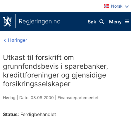
Norsk
Regjeringen.no
Søk
Meny
Høringer
Utkast til forskrift om
grunnfondsbevis i sparebanker,
kredittforeninger og gjensidige
forsikringsselskaper
Høring |
Dato: 08.08.2000
|
Finansdepartementet
Status:
Ferdigbehandlet