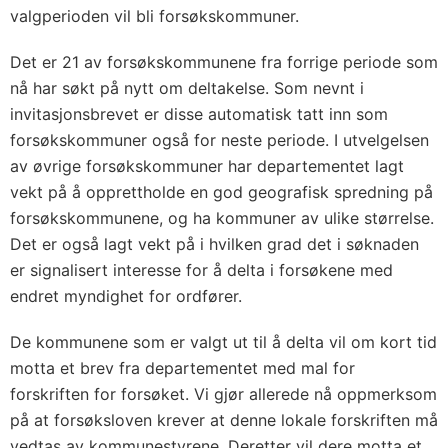
valgperioden vil bli forsøkskommuner.
Det er 21 av forsøkskommunene fra forrige periode som
nå har søkt på nytt om deltakelse. Som nevnt i
invitasjonsbrevet er disse automatisk tatt inn som
forsøkskommuner også for neste periode. I utvelgelsen
av øvrige forsøkskommuner har departementet lagt
vekt på å opprettholde en god geografisk spredning på
forsøkskommunene, og ha kommuner av ulike størrelse.
Det er også lagt vekt på i hvilken grad det i søknaden
er signalisert interesse for å delta i forsøkene med
endret myndighet for ordfører.
De kommunene som er valgt ut til å delta vil om kort tid
motta et brev fra departementet med mal for
forskriften for forsøket. Vi gjør allerede nå oppmerksom
på at forsøksloven krever at denne lokale forskriften må
vedtas av kommunestyrene. Deretter vil dere motta et