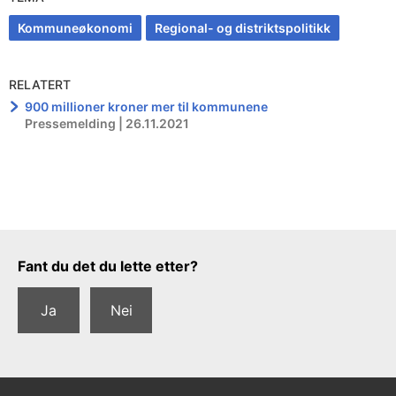
Kommuneøkonomi
Regional- og distriktspolitikk
RELATERT
900 millioner kroner mer til kommunene
Pressemelding | 26.11.2021
Tilbakemeldingsskjema
Fant du det du lette etter?
Ja
Nei