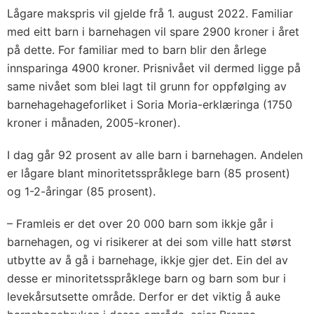
Lågare makspris vil gjelde frå 1. august 2022. Familiar
med eitt barn i barnehagen vil spare 2900 kroner i året
på dette. For familiar med to barn blir den årlege
innsparinga 4900 kroner. Prisnivået vil dermed ligge på
same nivået som blei lagt til grunn for oppfølging av
barnehagehageforliket i Soria Moria-erklæringa (1750
kroner i månaden, 2005-kroner).
I dag går 92 prosent av alle barn i barnehagen. Andelen
er lågare blant minoritetsspråklege barn (85 prosent)
og 1-2-åringar (85 prosent).
– Framleis er det over 20 000 barn som ikkje går i
barnehagen, og vi risikerer at dei som ville hatt størst
utbytte av å gå i barnehage, ikkje gjer det. Ein del av
desse er minoritetsspråklege barn og barn som bur i
levekårsutsette område. Derfor er det viktig å auke