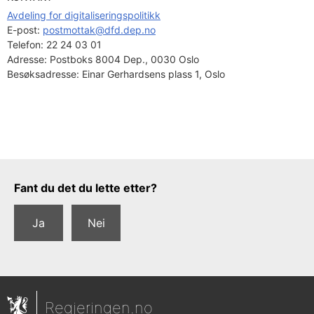
Avdeling for digitaliseringspolitikk
E-post: 
postmottak@dfd.dep.no
Telefon:
22 24 03 01
Adresse:
Postboks 8004 Dep., 0030 Oslo
Besøksadresse:
Einar Gerhardsens plass 1, Oslo
Tilbakemeldingsskjema
Fant du det du lette etter?
Ja
Nei
Regjeringen.no