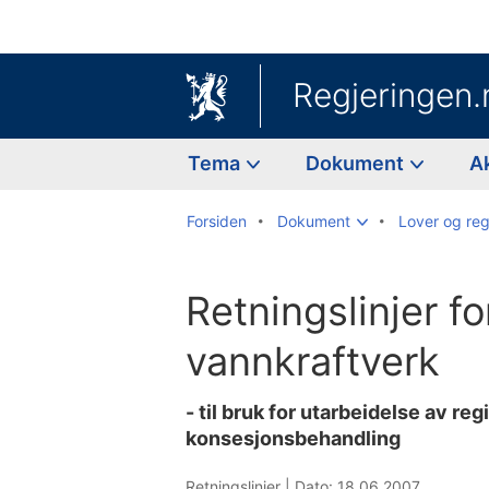
Regjeringen.
Tema
Dokument
A
Forsiden
Dokument
Lover og reg
Retningslinjer f
vannkraftverk
- til bruk for utarbeidelse av re
konsesjonsbehandling
Retningslinjer |
Dato: 18.06.2007