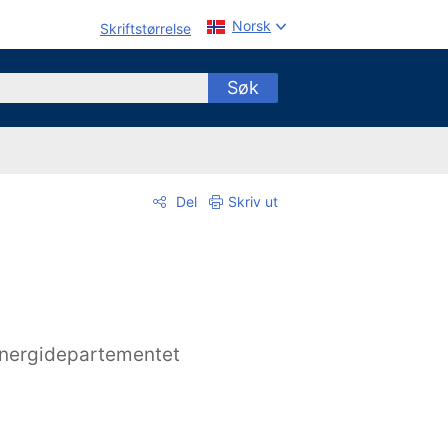
Norsk
Skriftstørrelse
Søk
Del
Skriv ut
nergidepartementet