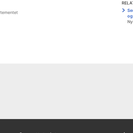
RELA
Se
artementet
og
Ny