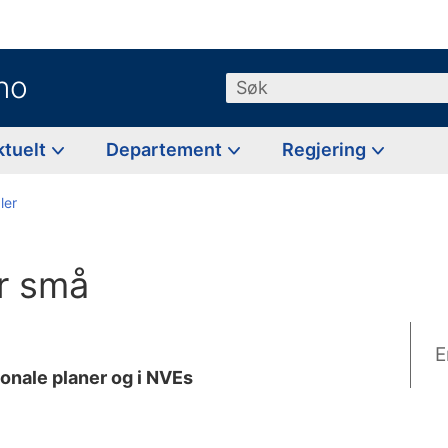
no
Søk
ktuelt
Departement
Regjering
ler
or små
E
gionale planer og i NVEs