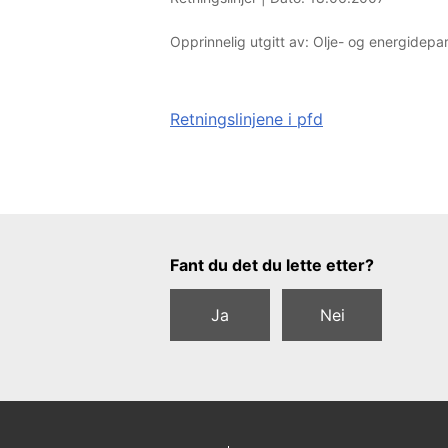
Opprinnelig utgitt av: Olje- og energidep
Retningslinjene i pfd
Tilbakemeldingsskjema
Fant du det du lette etter?
Ja
Nei