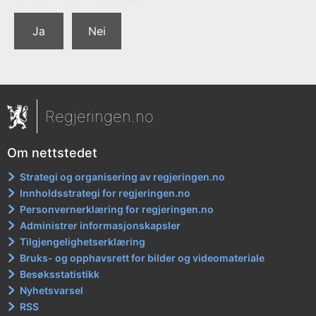
Ja
Nei
Regjeringen.no
Om nettstedet
Strategi og organisering av regjeringen.no
Innholdsstrategi for regjeringen.no
Personvernerklæring for regjeringen.no
Administrer informasjonskapsler
Tilgjengelighetserklæring
Bruks- og opphavsrett for bilder og videomateriale
Besøksstatistikk
Nyhetsvarsel
RSS