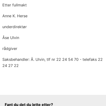
Etter fullmakt
Anne K. Herse
underdirektør
Åse Ulvin
rådgiver
Saksbehandler: Å. Ulvin, tlf nr 22 24 54 70 - telefaks 22
24 27 22
Tilbakemeldingsskjema
Fant du det du lette etter?