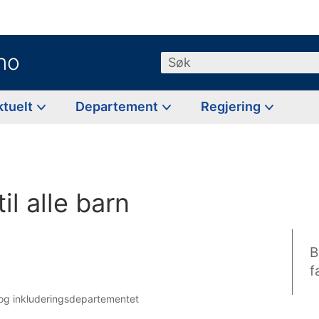
no
Søk
ktuelt
Departement
Regjering
l alle barn
B
f
s- og inkluderingsdepartementet