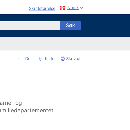
Norsk
Skriftstørrelse
Søk
Del
Kilde
Skriv ut
arne- og
amiliedepartementet