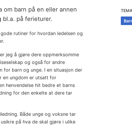
ia om barn på en eller annen
TEM
bl.a. på ferieturer.
Bar
 gode rutiner for hvordan ledelsen og
r.
ker jeg å gjøre dere oppmerksomme
eiseselskap og også for andre
n for barn og unge. I en situasjon der
r en ungdom er utsatt for
en henvendelse hit bedre et barns
dning for den enkelte at dere tar
iledning. Både unge og voksne tar
 usikre på hva de skal gjøre i ulike