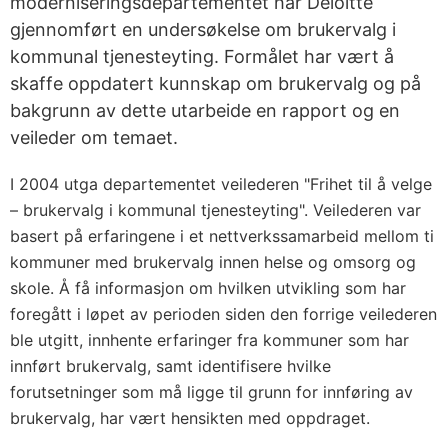
moderniseringsdepartementet har Deloitte
gjennomført en undersøkelse om brukervalg i
kommunal tjenesteyting. Formålet har vært å
skaffe oppdatert kunnskap om brukervalg og på
bakgrunn av dette utarbeide en rapport og en
veileder om temaet.
I 2004 utga departementet veilederen "Frihet til å velge
– brukervalg i kommunal tjenesteyting". Veilederen var
basert på erfaringene i et nettverkssamarbeid mellom ti
kommuner med brukervalg innen helse og omsorg og
skole. Å få informasjon om hvilken utvikling som har
foregått i løpet av perioden siden den forrige veilederen
ble utgitt, innhente erfaringer fra kommuner som har
innført brukervalg, samt identifisere hvilke
forutsetninger som må ligge til grunn for innføring av
brukervalg, har vært hensikten med oppdraget.