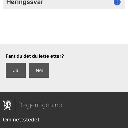
Høringssvar
Tilbakemeldingsskjema
Fant du det du lette etter?
Ja
Nei
Regjeringen.no
Om nettstedet